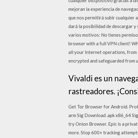
cualquier distpositivo gracias a un
mejoran la experiencia de navegac
que nos permitirá subir cualquier 
dará la posibilidad de descargar y
varios motivos: No tienes permiso 
browser with a full VPN client! Wh
all your Internet operations, from
encrypted and safeguarded from u
Vivaldi es un navega
rastreadores. ¡Cons
Get Tor Browser for Android. Prot
arm Sig Download .apk x86_64 Sig
try Onion Browser. Epic is a priva
more. Stop 600+ tracking attempts