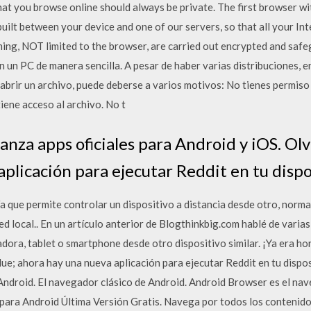
at you browse online should always be private. The first browser w
built between your device and one of our servers, so that all your Int
ing, NOT limited to the browser, are carried out encrypted and sa
en un PC de manera sencilla. A pesar de haber varias distribuciones, 
abrir un archivo, puede deberse a varios motivos: No tienes permiso 
iene acceso al archivo. No t
lanza apps oficiales para Android y iOS. Olv
plicación para ejecutar Reddit en tu dispo
 que permite controlar un dispositivo a distancia desde otro, normal
ed local.. En un artículo anterior de Blogthinkbig.com hablé de vari
ora, tablet o smartphone desde otro dispositivo similar. ¡Ya era hor
lue; ahora hay una nueva aplicación para ejecutar Reddit en tu dispos
ndroid. El navegador clásico de Android. Android Browser es el nave
para Android Última Versión Gratis. Navega por todos los contenido