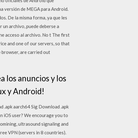
 no oficiales de Android que
ima versión de MEGA para Android.
dos. De la misma forma, ya que les
ir un archivo, puede deberse a
e acceso al archivo. No t The first
ice and one of our servers, so that
 browser, are carried out
a los anuncios y los
ux y Android!
oad .apk aarch64 Sig Download .apk
an iOS user? We encourage you to
ptomining, ultrasound signaling and
ree VPN (servers in 8 countries).