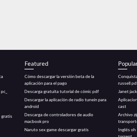
Featured
Popula
ta
Cómo descargar la versión beta de la
Conquista 
aplicación para el pago
russell pd
 pc_
Descarga gratuita tutorial de cómic pdf
Janet jac
Descargar la aplicación de radio tunein para
Aplicacio
android
cast
Descarga de controladores de audio
Archivo z
 gratis
macbook pro
transport
Naruto sex game descargar gratis
Inglés oh 
torrent