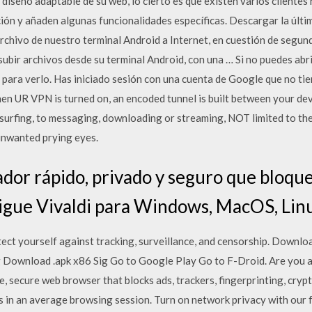
 diseño adaptable de su web, lo cierto es que existen varios clientes
ión y añaden algunas funcionalidades específicas. Descargar la últ
archivo de nuestro terminal Android a Internet, en cuestión de segun
 subir archivos desde su terminal Android, con una … Si no puedes abr
para verlo. Has iniciado sesión con una cuenta de Google que no tien
en UR VPN is turned on, an encoded tunnel is built between your dev
 surfing, to messaging, downloading or streaming, NOT limited to the
nwanted prying eyes.
dor rápido, privado y seguro que bloque
igue Vivaldi para Windows, MacOS, Lin
ect yourself against tracking, surveillance, and censorship. Downl
 Download .apk x86 Sig Go to Google Play Go to F-Droid. Are you 
te, secure web browser that blocks ads, trackers, fingerprinting, cry
 in an average browsing session. Turn on network privacy with our f