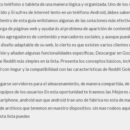
n tu teléfono o tableta de una manera lógica y organizada. Uno de los
do y Si sufres de internet lento en un teléfono Android, debes saber
Dentro de esta guía enlistamos algunas de las soluciones más efecti
arga de páginas web y ayudarás al problema de aparición de contenid
e los agregadores de contenido y marcadores sociales, y aunque pu
 diseño adaptable de su web, lo cierto es que existen varios clientes
ción y añaden algunas funcionalidades específicas. Descargar en Go
e Reddit más simples en la lista. Presenta los conceptos básicos, inc
d con Imgur y la compatibilidad con las características de Reddit Gol
arse servidores para el almacenamiento, de manera compartida, de a
equipos de los usuarios En esta oportunidad te traemos las Mejores 
rtphone, android aun que android trae uno de fabrica no esta de mas
de archivos que tenemos en nuestro dispositivo. sin mas rodeos aquí 
sta lista puedes