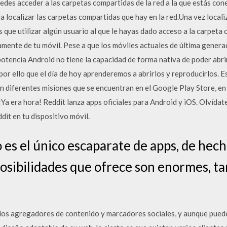
des acceder a las carpetas compartidas de la red a la que estás con
a localizar las carpetas compartidas que hay en la red.Una vez locali
 que utilizar algún usuario al que le hayas dado acceso a la carpeta 
mente de tu móvil. Pese a que los móviles actuales de última generac
otencia Android no tiene la capacidad de forma nativa de poder abrir
 por ello que el día de hoy aprenderemos a abrirlos y reproducirlos. E
on diferentes misiones que se encuentran en el Google Play Store, e
 ¡Ya era hora! Reddit lanza apps oficiales para Android y iOS. Olvídat
dit en tu dispositivo móvil.
es el único escaparate de apps, de hecho
posibilidades que ofrece son enormes, ta
e los agregadores de contenido y marcadores sociales, y aunque pu