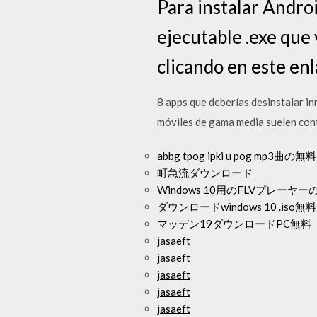
Para instalar Andro
ejecutable .exe que
clicando en este enl
8 apps que deberías desinstalar in
móviles de gama media suelen con
abbg tpog ipki u pog mp3
町急流ダウンロード
Windows 10用のFLVプレーヤ
ダウンロードwindows 10 .iso無料
マッデン19ダウンロードPC無料
jasaeft
jasaeft
jasaeft
jasaeft
jasaeft