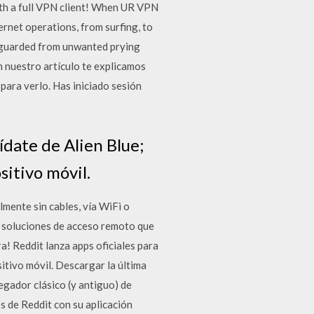
ith a full VPN client! When UR VPN
ernet operations, from surfing, to
feguarded from unwanted prying
en nuestro artículo te explicamos
para verlo. Has iniciado sesión
ídate de Alien Blue;
sitivo móvil.
mente sin cables, vía WiFi o
as soluciones de acceso remoto que
a! Reddit lanza apps oficiales para
itivo móvil. Descargar la última
gador clásico (y antiguo) de
s de Reddit con su aplicación