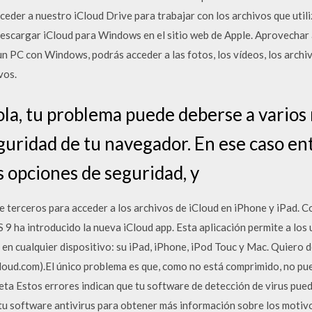
eder a nuestro iCloud Drive para trabajar con los archivos que utili
scargar iCloud para Windows en el sitio web de Apple. Aprovechar
n PC con Windows, podrás acceder a las fotos, los vídeos, los archivo
vos.
la, tu problema puede deberse a varios m
guridad de tu navegador. En ese caso ent
s opciones de seguridad, y
 terceros para acceder a los archivos de iCloud en iPhone y iPad. Co
 9 ha introducido la nueva iCloud app. Esta aplicación permite a los
 en cualquier dispositivo: su iPad, iPhone, iPod Touc y Mac. Quiero 
Cloud.com).El único problema es que, como no está comprimido, no pu
eta Estos errores indican que tu software de detección de virus pu
tu software antivirus para obtener más información sobre los motivo