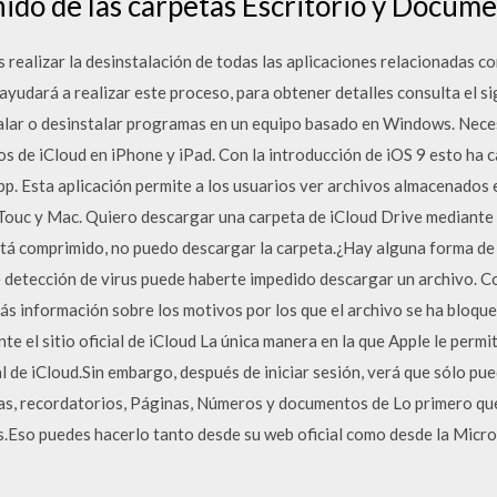
nido de las carpetas Escritorio y Docum
s realizar la desinstalación de todas las aplicaciones relacionadas co
ayudará a realizar este proceso, para obtener detalles consulta el 
alar o desinstalar programas en un equipo basado en Windows. Nece
os de iCloud en iPhone y iPad. Con la introducción de iOS 9 esto ha 
pp. Esta aplicación permite a los usuarios ver archivos almacenados 
 Touc y Mac. Quiero descargar una carpeta de iCloud Drive mediante 
tá comprimido, no puedo descargar la carpeta.¿Hay alguna forma de
e detección de virus puede haberte impedido descargar un archivo. Co
ás información sobre los motivos por los que el archivo se ha bloque
e el sitio oficial de iCloud La única manera en la que Apple le permit
al de iCloud.Sin embargo, después de iniciar sesión, verá que sólo pue
tas, recordatorios, Páginas, Números y documentos de Lo primero que
.Eso puedes hacerlo tanto desde su web oficial como desde la Micro