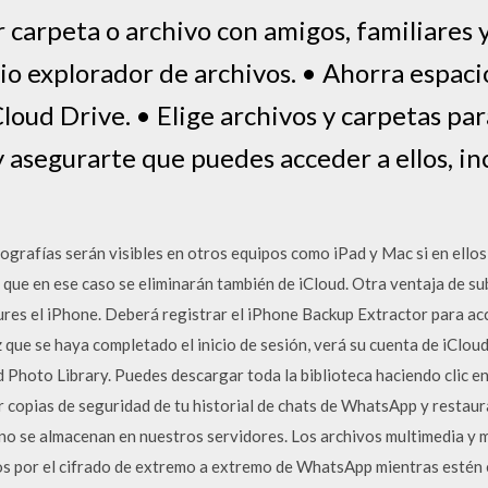
 carpeta o archivo con amigos, familiares
pio explorador de archivos. • Ahorra espac
iCloud Drive. • Elige archivos y carpetas pa
 asegurarte que puedes acceder a ellos, in
grafías serán visibles en otros equipos como iPad y Mac si en ellos
ya que en ese caso se eliminarán también de iCloud. Otra ventaja de su
res el iPhone. Deberá registrar el iPhone Backup Extractor para acce
 que se haya completado el inicio de sesión, verá su cuenta de iCloud
d Photo Library. Puedes descargar toda la biblioteca haciendo clic e
 copias de seguridad de tu historial de chats de WhatsApp y restaur
no se almacenan en nuestros servidores. Los archivos multimedia y 
s por el cifrado de extremo a extremo de WhatsApp mientras estén 