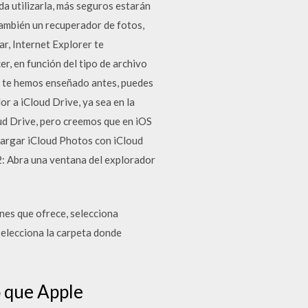
a utilizarla, más seguros estarán
también un recuperador de fotos,
r, Internet Explorer te
r, en función del tipo de archivo
mo te hemos enseñado antes, puedes
r a iCloud Drive, ya sea en la
oud Drive, pero creemos que en iOS
scargar iCloud Photos con iCloud
2: Abra una ventana del explorador
ones que ofrece, selecciona
 Selecciona la carpeta donde
o que Apple