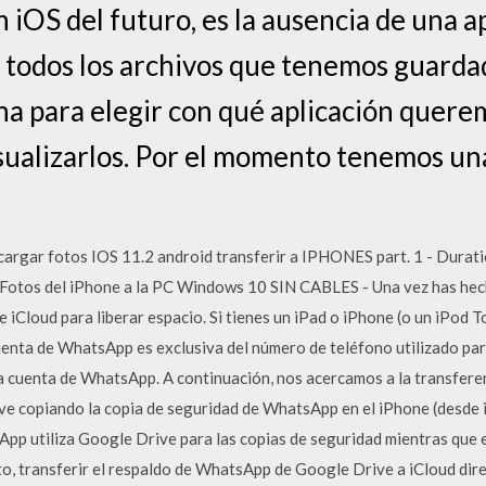
 iOS del futuro, es la ausencia de una a
 todos los archivos que tenemos guardad
na para elegir con qué aplicación quere
ualizarlos. Por el momento tenemos un
argar fotos IOS 11.2 android transferir a IPHONES part. 1 - Durat
Fotos del iPhone a la PC Windows 10 SIN CABLES - Una vez has hech
 iCloud para liberar espacio. Si tienes un iPad o iPhone (o un iPod To
cuenta de WhatsApp es exclusiva del número de teléfono utilizado para
 cuenta de WhatsApp. A continuación, nos acercamos a la transferen
 copiando la copia de seguridad de WhatsApp en el iPhone (desde i
pp utiliza Google Drive para las copias de seguridad mientras que 
anto, transferir el respaldo de WhatsApp de Google Drive a iCloud di