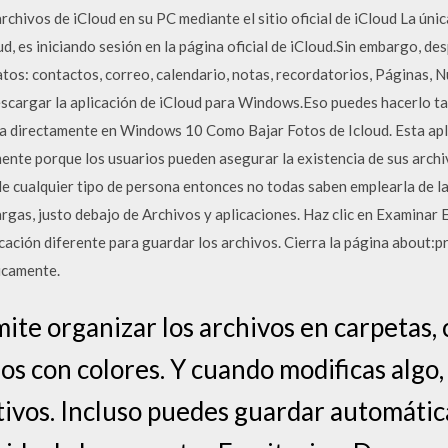
rchivos de iCloud en su PC mediante el sitio oficial de iCloud La úni
d, es iniciando sesión en la página oficial de iCloud.Sin embargo, des
datos: contactos, correo, calendario, notas, recordatorios, Páginas
escargar la aplicación de iCloud para Windows.Eso puedes hacerlo t
da directamente en Windows 10 Como Bajar Fotos de Icloud. Esta apl
mente porque los usuarios pueden asegurar la existencia de sus arch
de cualquier tipo de persona entonces no todas saben emplearla de la
as, justo debajo de Archivos y aplicaciones. Haz clic en Examinar E
cación diferente para guardar los archivos. Cierra la página about:
icamente.
ite organizar los archivos en carpetas, 
s con colores. Y cuando modificas algo, 
itivos. Incluso puedes guardar automáti