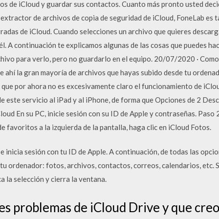
vos de iCloud y guardar sus contactos. Cuanto más pronto usted decid
 extractor de archivos de copia de seguridad de iCloud, FoneLab es 
rradas de iCloud. Cuando selecciones un archivo que quieres descarga
l. A continuación te explicamos algunas de las cosas que puedes hace
rchivo para verlo, pero no guardarlo en el equipo. 20/07/2020 · Co
 ahí la gran mayoría de archivos que hayas subido desde tu ordenado
to que por ahora no es excesivamente claro el funcionamiento de iCl
 de este servicio al iPad y al iPhone, de forma que Opciones de 2 De
loud En su PC, inicie sesión con su ID de Apple y contraseñas. Paso 
e favoritos a la izquierda de la pantalla, haga clic en iCloud Fotos.
 inicia sesión con tu ID de Apple. A continuación, de todas las opci
tu ordenador: fotos, archivos, contactos, correos, calendarios, etc.
a la selección y cierra la ventana.
les problemas de iCloud Drive y que cre