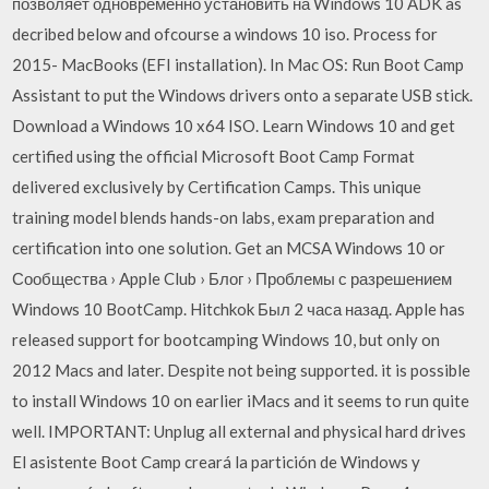
позволяет одновременно установить на Windows 10 ADK as
decribed below and ofcourse a windows 10 iso. Process for
2015- MacBooks (EFI installation). In Mac OS: Run Boot Camp
Assistant to put the Windows drivers onto a separate USB stick.
Download a Windows 10 x64 ISO. Learn Windows 10 and get
certified using the official Microsoft Boot Camp Format
delivered exclusively by Certification Camps. This unique
training model blends hands-on labs, exam preparation and
certification into one solution. Get an MCSA Windows 10 or
Сообщества › Apple Club › Блог › Проблемы с разрешением
Windows 10 BootCamp. Hitchkok Был 2 часа назад. Apple has
released support for bootcamping Windows 10, but only on
2012 Macs and later. Despite not being supported. it is possible
to install Windows 10 on earlier iMacs and it seems to run quite
well. IMPORTANT: Unplug all external and physical hard drives
El asistente Boot Camp creará la partición de Windows y