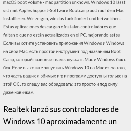
macOS boot volume - mac partition unknown. Windows 10 lässt
sich mit Apples Support-Software Bootcamp auch auf dem Mac
installieren. Wir zeigen, wie das funktioniert und bei welchen..
Estas aplicaciones descargan e instalan controladores que
faltan o que no están actualizados en el PC, mejorando así su
Если вы хотите установить приложения Windows и Windows
на свой Mac, есть простой инструмент под названием Boot
Camp, который позволяет вам запускать Mac и Windows бок о
бок. Если вы хотите запустить Windows 10 на Mac из-за того,
что часть ваших любимых игр и программ доступны только на
этой ОС, то спешу вас обрадовать: это просто и под силу
даже новичкам.
Realtek lanzó sus controladores de
Windows 10 aproximadamente un