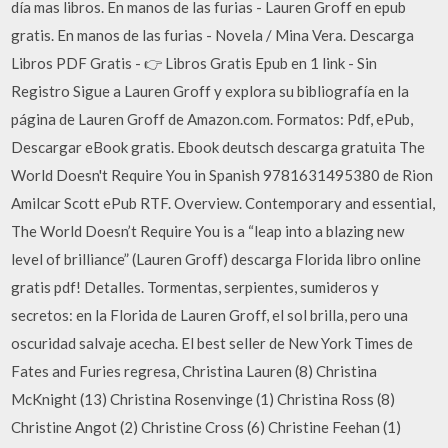
día mas libros. En manos de las furias - Lauren Groff en epub
gratis. En manos de las furias - Novela / Mina Vera. Descarga
Libros PDF Gratis - 👉 Libros Gratis Epub en 1 link - Sin
Registro Sigue a Lauren Groff y explora su bibliografía en la
página de Lauren Groff de Amazon.com. Formatos: Pdf, ePub,
Descargar eBook gratis. Ebook deutsch descarga gratuita The
World Doesn't Require You in Spanish 9781631495380 de Rion
Amilcar Scott ePub RTF. Overview. Contemporary and essential,
The World Doesn’t Require You is a “leap into a blazing new
level of brilliance” (Lauren Groff) descarga Florida libro online
gratis pdf! Detalles. Tormentas, serpientes, sumideros y
secretos: en la Florida de Lauren Groff, el sol brilla, pero una
oscuridad salvaje acecha. El best seller de New York Times de
Fates and Furies regresa, Christina Lauren (8) Christina
McKnight (13) Christina Rosenvinge (1) Christina Ross (8)
Christine Angot (2) Christine Cross (6) Christine Feehan (1)