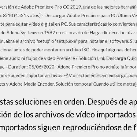
a versión de Adobe Premiere Pro CC 2019, una de las mejores herrami
ta. 8/10 (1531 votos) - Descargar Adobe Premiere para PC Última Ve
 para editar vídeo digital en PC. Sus características lo convierten 
 de Adobe Systems en 1982 en el corazón de Haga clic derecho al ar
, abra el archivo "setup" o "setup.exe" para instalar el software. Si 
cional antes de poder montar un archivo ISO. He aquí algunas de h
tiene audio ni flujos de video Premiere / Solución Link Descarga Qu
Mac - Duration: 05/06/2020 · Adobe Premiere Pro no admite la impor
ue se pueden importar archivos F4V directamente. Sin embargo, pued
ts y Adobe Media Encoder. Solución temporal Cuando utilice metraj
stas soluciones en orden. Después de apl
ión de los archivos de vídeo importado
s importados siguen reproduciéndose de 