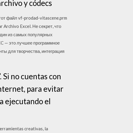
archivo y códecs
от файл vf-prodad-vitascene.prm
Archivo Excel. Не секрет, что
один из самых популярных
CC — это лучшее программное
ты для творчества, интеграция
 Si no cuentas con
ternet, para evitar
ma ejecutando el
herramientas creativas, la