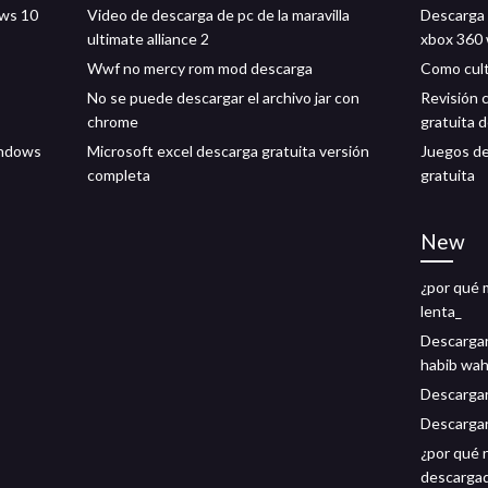
ows 10
Video de descarga de pc de la maravilla
Descarga 
ultimate alliance 2
xbox 360 
Wwf no mercy rom mod descarga
Como cult
No se puede descargar el archivo jar con
Revisión 
chrome
gratuita d
indows
Microsoft excel descarga gratuita versión
Juegos de
completa
gratuita
New
¿por qué 
lenta_
Descargar
habib wah
Descargar 
Descargar
¿por qué 
descarga