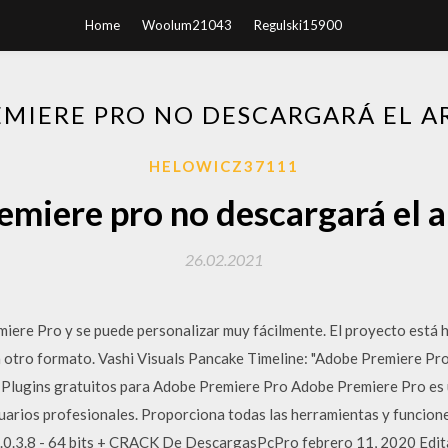
Home
Woolum21043
Regulski15900
MIERE PRO NO DESCARGARÁ EL A
HELOWICZ37111
miere pro no descargará el a
26.02.2021
iere Pro y se puede personalizar muy fácilmente. El proyecto est
 otro formato. Vashi Visuals Pancake Timeline: "Adobe Premiere Pro 
". Plugins gratuitos para Adobe Premiere Pro Adobe Premiere Pro es
suarios profesionales. Proporciona todas las herramientas y funcione
.3.8 - 64 bits + CRACK De DescargasPcPro febrero 11, 2020 Edita 