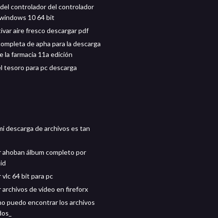
del controlador del controlador
windows 10 64 bit
ivar aire fresco descargar pdf
completa de apha para la descarga
e la farmacia 11a edición
l tesoro para pc descarga
mi descarga de archivos es tan
 ahoban álbum completo por
id
vlc 64 bit para pc
 archivos de video en fireforx
no puedo encontrar los archivos
dos_