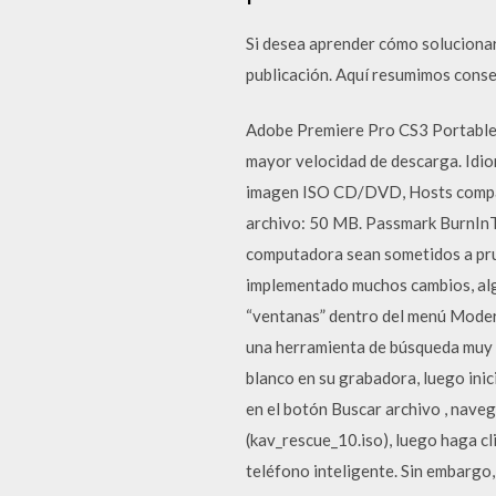
Si desea aprender cómo solucionar
publicación. Aquí resumimos consej
Adobe Premiere Pro CS3 Portable. 
mayor velocidad de descarga. Idio
imagen ISO CD/DVD, Hosts compati
archivo: 50 MB. Passmark BurnInTe
computadora sean sometidos a prue
implementado muchos cambios, algun
“ventanas” dentro del menú Modern 
una herramienta de búsqueda muy 
blanco en su grabadora, luego inic
en el botón Buscar archivo , nave
(kav_rescue_10.iso), luego haga cl
teléfono inteligente. Sin embargo,