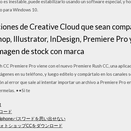
o es inestable, puede estabilizarlo usando un software especial, y h
eo para Windows 10.
aciones de Creative Cloud que sean compa
op, Illustrator, InDesign, Premiere Pro y
imagen de stock con marca
CC Premiere Pro viene con el nuevo Premiere Rush CC, una aplicac
ágenes en su teléfono, y luego edítelo y compártalo en los canales so
n al error que sale al intentar importar un archivo a Premiere Pro 
ermelas. ••Si te
t
ンロード
phoneパスワードを思い出せない
ォトショップCCをダウンロード