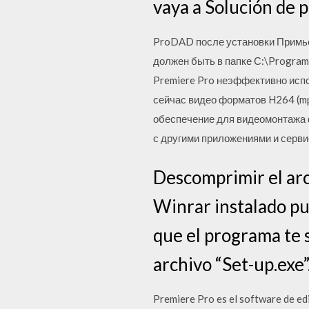
vaya a Solución de 
ProDAD после установки Примьер
должен быть в папке С:\Program 
Premiere Pro неэффективно испо
сейчас видео форматов H264 (mp
обеспечение для видеомонтажа 
с другими приложениями и серви
Descomprimir el arc
Winrar instalado pu
que el programa te s
archivo “Set-up.exe”
Premiere Pro es el software de edic