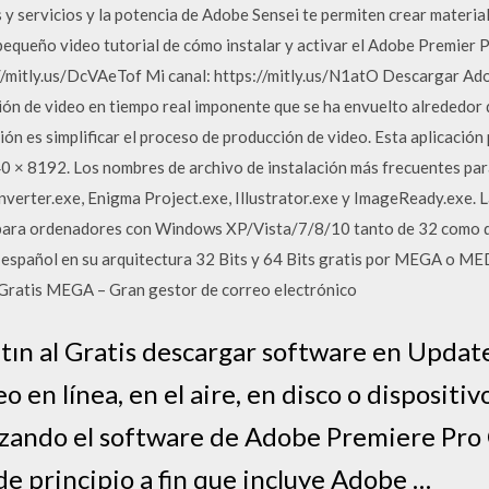
 y servicios y la potencia de Adobe Sensei te permiten crear material
 pequeño video tutorial de cómo instalar y activar el Adobe Prem
/mitly.us/DcVAeTof Mi canal: https://mitly.us/N1atO Descargar A
ión de video en tiempo real imponente que se ha envuelto alrededor d
ión es simplificar el proceso de producción de video. Esta aplicación
40 × 8192. Los nombres de archivo de instalación más frecuentes p
erter.exe, Enigma Project.exe, Illustrator.exe y ImageReady.exe. L
para ordenadores con Windows XP/Vista/7/8/10 tanto de 32 como d
 español en su arquitectura 32 Bits y 64 Bits gratis por MEGA o M
Gratis MEGA – Gran gestor de correo electrónico
tın al Gratis descargar software en Update
o en línea, en el aire, en disco o dispositi
zando el software de Adobe Premiere Pro C
e principio a fin que incluye Adobe …