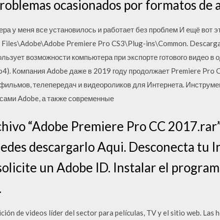
problemas ocasionados por formatos de 
а у меня все установилось и работает без проблем И ещё вот эт
Files\Adobe\Adobe Premiere Pro CS3\Plug-ins\Common. Descargar 
льзует возможности компьютера при экспорте готового видео в 
4). Компания Adobe даже в 2019 году продолжает Premiere Pro 
фильмов, телепередач и видеороликов для Интернета. Инструмен
сами Adobe, а также современные
hivo “Adobe Premiere Pro CC 2017.rar”.
edes descargarlo Aqui. Desconecta tu In
olicite un Adobe ID. Instalar el progra
.
ión de videos líder del sector para películas, TV y el sitio web. Las 