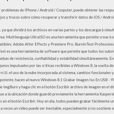
 problemas de iPhone / Android / Conputer, puede obtener las respu
os y trucos sobre cómo recuperar y transferir datos de iOS / Android
ya que dividirá los archivos en varias partes y los descargará sim
ma: Multilenguaje UltraISO es una herramienta que permite crear/cor
bles: Adobe After Effects y Premiere Pro. BurnInTest Professiona
st es una herramienta de software que permite que todos los subsi
bas de resistencia, confiabilidad y estabilidad simultáneamente. E
os impulsados por las críticas recibidas a Windows 8, la vuelta del 
UI, el uso de la nube incorporada al sistema, cambios funcionales y e
potente, hacen al nuevo Windows 8.1 Grabar Imagen Iso En USB - 
ie ImgBurn y haga clic en el botón Escribir archivo de imagen en el di
gue a la ubicación donde guardó previamente la herramienta Kasper
ic en el botón Escribir. Hoy en día, todos pueden grabar fácilmente u
 a veces un video puede ser inestable, especialmente si no sostiene