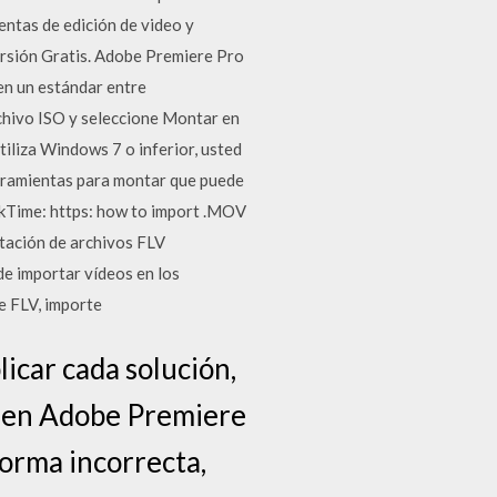
entas de edición de video y
rsión Gratis. Adobe Premiere Pro
en un estándar entre
chivo ISO y seleccione Montar en
utiliza Windows 7 o inferior, usted
erramientas para montar que puede
ickTime: https: how to import .MOV
tación de archivos FLV
e importar vídeos en los
e FLV, importe
icar cada solución,
s en Adobe Premiere
forma incorrecta,