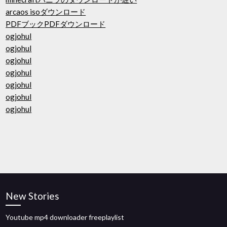
arcaos isoダウンロード
PDFブックPDFダウンロード
ogjohul
ogjohul
ogjohul
ogjohul
ogjohul
ogjohul
ogjohul
New Stories
Youtube mp4 downloader freeplaylist