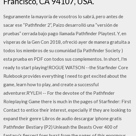
Francisco, CA 94107, USA.
Seguramente la mayoría de vosotros lo sabrá, pero antes de
sacar ese “Pathfinder 2”, Paizo desarrolló una “versión de
pruebas” cerrada bajo pago llamada Pathfinder Playtest. Y, en
vísperas de la Gen Con 2018, ofreció ayer de manera gratuita a
todos los miembros de su comunidad (la Pathfinder Society )
esta prueba en PDF con todos sus complementos. In short, I'm
ready to start playing!ROGUE WATSON --the Starfinder Core
Rulebook provides everything I need to get excited about the
game, learn how to play, and create a successful
adventurer.R'YLEH -- For the devotee of the Pathfinder
Roleplaying Game there is much in the pages of Starfinder: First
Contact to entice their interest, especially if they are looking to
expand their genre Libros de audio descargar iphone gratis
Pathfinder Bestiary (P2) Unleash the Beasts Over 400 of
fantasy's fiercest foes burst from the pages of this enormous