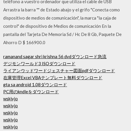
teléfono a vuestro ordenador que utiliza el cable de USB
Arrastra la barra "" de Estado abajo y el grifo "Conecta como
dispositivo de medios de comunicación", la marca "la caja de
control" de dispositivo de Medios de comunicación En la
pantalla del Tarjeta De Memoria Sd / Hc De 8 Gb, Paquete De
Ahorro D $ 166900.0
ramanand sagar shri krishna 56 dvdダウンロード急流
デジモンワールド3 ISOダウンロード
ライアンウッドワードジェスチャー図面pdfダウンロード
在庫管理Excel VBAテンプレート無料ダウンロード
gta sa android 1.08ダウンロード
PC用のkndleをダウンロード
wskjyjo
wskjyjo
wskjyjo
wskjyjo
wskjyjo