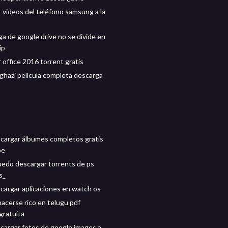
 videos del teléfono samsung a la
ga de google drive no se divide en
ip
 office 2016 torrent gratis
 ghazi película completa descarga
argar álbumes completos gratis
be
edo descargar torrents de ps
s_
argar aplicaciones en watch os
hacerse rico en telugu pdf
gratuita
argar fotos de google images a