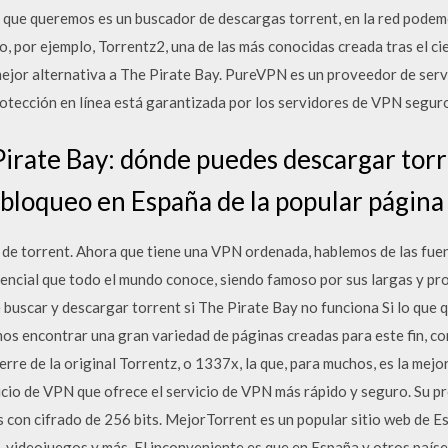
lo que queremos es un buscador de descargas torrent, en la red pode
, por ejemplo, Torrentz2, una de las más conocidas creada tras el cie
mejor alternativa a The Pirate Bay. PureVPN es un proveedor de serv
otección en línea está garantizada por los servidores de VPN seguro
Pirate Bay: dónde puedes descargar tor
 bloqueo en España de la popular página
e torrent. Ahora que tiene una VPN ordenada, hablemos de las fuent
rrencial que todo el mundo conoce, siendo famoso por sus largas y pr
buscar y descargar torrent si The Pirate Bay no funciona Si lo que
mos encontrar una gran variedad de páginas creadas para este fin, co
erre de la original Torrentz, o 1337x, la que, para muchos, es la mejo
io de VPN que ofrece el servicio de VPN más rápido y seguro. Su pr
 con cifrado de 256 bits. MejorTorrent es un popular sitio web de 
os, videojuegos y más. El inconveniente es que en España y otros paíse