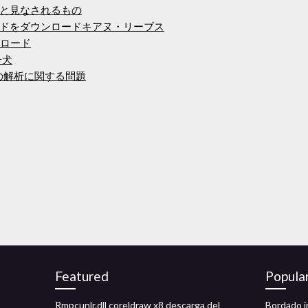
と見なされるもの
ドをダウンロードキアヌ・リーブス
ンロード
子犬
ドの解析に関する問題
Featured
Popula
Rmpcunlr.dll coreldraw x8 descarga del
Bordado i