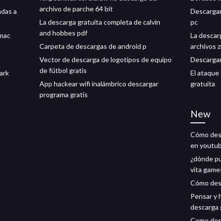
archivo de parche 64 bit
adas a
Descargar
La descarga gratuita completa de calvin
pc
and hobbes pdf
 mac
La descar
Carpeta de descargas de android p
archivos z
Vector de descarga de logotipos de equipo
Descargar
de fútbol gratis
ark
El ataque
App hackear wifi inalámbrico descargar
gratuita
programa gratis
New
Cómo desc
en youtu
¿dónde pu
vita game
Cómo desc
Pensar y 
descarga 
Como desc