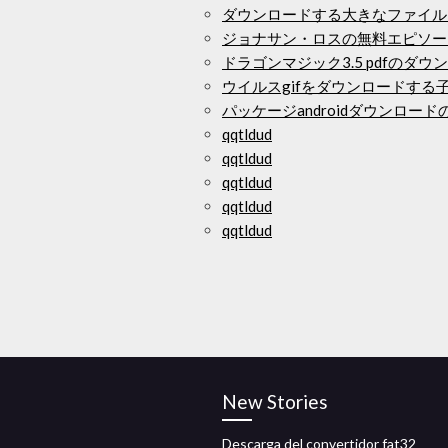
ダウンロードする大きなファイル
ジョナサン・ロスの無料エピソー
ドラゴンマジック3.5 pdfのダウ
ウイルスgifをダウンロードする
パッケージandroidダウンロー
qqtldud
qqtldud
qqtldud
qqtldud
qqtldud
New Stories
Descarga del convertidor fat32