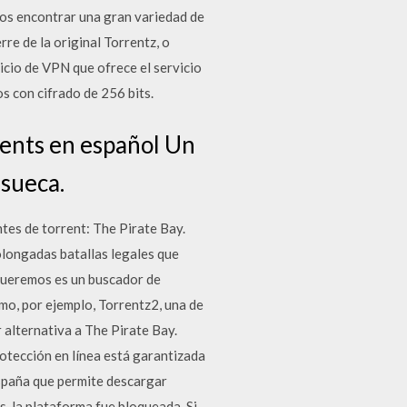
mos encontrar una gran variedad de
rre de la original Torrentz, o
icio de VPN que ofrece el servicio
s con cifrado de 256 bits.
rents en español Un
 sueca.
es de torrent: The Pirate Bay.
olongadas batallas legales que
 queremos es un buscador de
mo, por ejemplo, Torrentz2, una de
r alternativa a The Pirate Bay.
otección en línea está garantizada
España que permite descargar
s, la plataforma fue bloqueada. Si