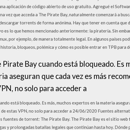
na aplicación de código abierto de uso gratuito. Agregué el Softw
na vez que acceda a The Pirate Bay, naturalmente comenzará a busc
escargar torrents de forma anónima. Hay que tener en cuenta que d
vo es lo que hemos mencionado anteriormente: la piratería. Sin em
inux, por ejemplo, de manera totalmente legal. En algunos países po
 historia, bloqueos, polémica y cómo es posible entrar en TPB para 
 Pirate Bay cuando está bloqueado. Es 
ria aseguran que cada vez es más reco
VPN, no solo para acceder a
ando está bloqueado. Es más, muchos expertos en la materia asegur
de estas VPN, no solo para acceder a 24/06/2020 Fuentes alternati
 fuentes de torrent: The Pirate Bay. The Pirate Bay es el sitio web 
gas y prolongadas batallas legales que continúan hasta hoy. Dónde 