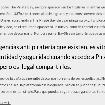
 como The Pirate Bay, siempre aparecen en los titulares, mientras q
tención. 1337x> pertenece al último grupo, y estamos convencidos d
Una es accediendo a The Pirate Bay sin usar ningún proxy. Funcion
de vídeo, en el resultado aparecerá un nuevo icono de reproducir (tri
tener que descargarlo. Por otra parte, BayStream también puede usa
gencias anti piratería que existen, es v
ntidad y seguridad cuando accede a Pira
pero es ilegal compartirlos.
eb de España que permite descargar torrents de series, películas, lib
tros países, la plataforma fue bloqueada. Si bien se puede seguir uti
oceso no es tan simple.Para que puedas seguir descargando tus torr
ウンロード