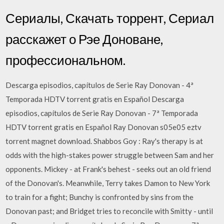
Сериалы, Скачать торрент, Сериал
расскажет о Рэе Доноване,
профессиональном.
Descarga episodios, capítulos de Serie Ray Donovan - 4ª
Temporada HDTV torrent gratis en Español Descarga
episodios, capítulos de Serie Ray Donovan - 7ª Temporada
HDTV torrent gratis en Español Ray Donovan s05e05 eztv
torrent magnet download. Shabbos Goy : Ray's therapy is at
odds with the high-stakes power struggle between Sam and her
opponents. Mickey - at Frank's behest - seeks out an old friend
of the Donovan's. Meanwhile, Terry takes Damon to New York
to train for a fight; Bunchy is confronted by sins from the
Donovan past; and Bridget tries to reconcile with Smitty - until