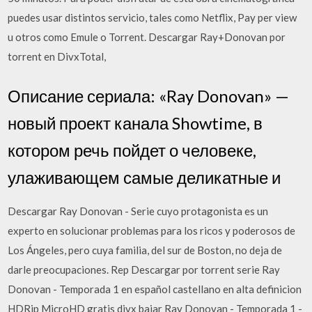
puedes usar distintos servicio, tales como Netflix, Pay per view
u otros como Emule o Torrent. Descargar Ray+Donovan por
torrent en DivxTotal,
Описание сериала: «Ray Donovan» —
новый проект канала Showtime, в
котором речь пойдет о человеке,
улаживающем самые деликатные и
Descargar Ray Donovan - Serie cuyo protagonista es un
experto en solucionar problemas para los ricos y poderosos de
Los Ángeles, pero cuya familia, del sur de Boston, no deja de
darle preocupaciones. Rep Descargar por torrent serie Ray
Donovan - Temporada 1 en español castellano en alta definicion
HDRip MicroHD gratis divx bajar Ray Donovan - Temporada 1 -