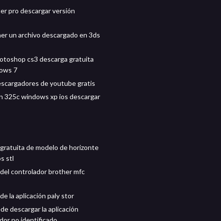
er pro descargar versión
r un archivo descargado en 3ds
toshop cs3 descarga gratuita
dows 7
scargadores de youtube gratis
on 325c windows xp ios descargar
gratuita de modelo de horizonte
s stl
del controlador brother mfc
e la aplicación paly stor
de descargar la aplicación
dor no identificado