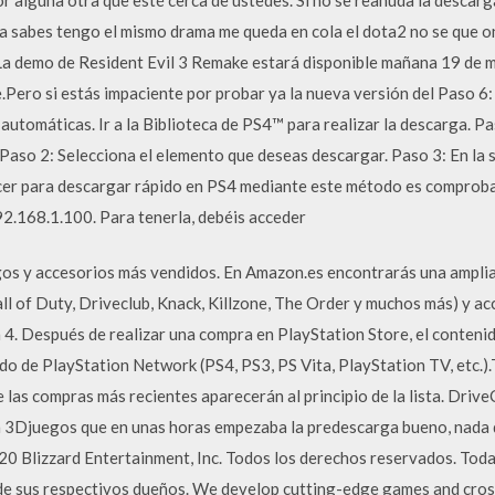
la sabes tengo el mismo drama me queda en cola el dota2 no se que 
: La demo de Resident Evil 3 Remake estará disponible mañana 19 de
e.Pero si estás impaciente por probar ya la nueva versión del Paso 
 automáticas. Ir a la Biblioteca de PS4™ para realizar la descarga. P
aso 2: Selecciona el elemento que deseas descargar. Paso 3: En la s
cer para descargar rápido en PS4 mediante este método es comproba
92.168.1.100. Para tenerla, debéis acceder
gos y accesorios más vendidos. En Amazon.es encontrarás una amplia
ll of Duty, Driveclub, Knack, Killzone, The Order y muchos más) y a
4. Después de realizar una compra en PlayStation Store, el contenido
do de PlayStation Network (PS4, PS3, PS Vita, PlayStation TV, etc.).
 las compras más recientes aparecerán al principio de la lista. Driv
n 3Djuegos que en unas horas empezaba la predescarga bueno, nada q
20 Blizzard Entertainment, Inc. Todos los derechos reservados. Toda
 de sus respectivos dueños. We develop cutting-edge games and cro