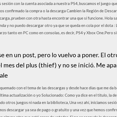
mos sesión con la cuenta asociada a nuestra PS4, buscamos el juego 
os confirmado la compra o la descarga Cambien la Región de Descar
escarga, prueben con otra hasta encontrar una que sí funcione. Hola
onda y no puedo descargar otro ya que se queda en cola por el dota :
rzo tanto en PC como en consolas, es decir, PS4 y Xbox One.Pero si 
e en un post, pero lo vuelvo a poner. El otro 
l mes del plus (thief) y no se inició. Me 
sale
quemado con el tema de las descargas y desde hace días que me da b
 última actualización o yo Solucionado: Como ya dice en el titulo, la 
 otros juegos ni nada en la biblioteca, Una vez ahí, iniciamos sesió
mos descargar ya sea de pago o gratuito y una vez que hemos confir
 alguna otra que esté cerca de ustedes. Si no se reanuda la descarg