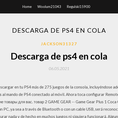
Home
Woolum21043
Regulski15900
DESCARGA DE PS4 EN COLA
JACKSON31327
Descarga de ps4 en cola
06.05.2021
escargar en tu PS4 más de 275 juegos de la consola, incluyéndose ad
s al mando de PS4 conectado al móvil. Ahora toca configurar Remot
жие товары для вас. товар 2 GAME GEAR -- Game Gear Plus 1 Coca 
n PC, ya sea a través de Bluetooth o con un cable USB, será recon
urar nada y de hecho en muchos juegos ni siquiera funcionará. Algu