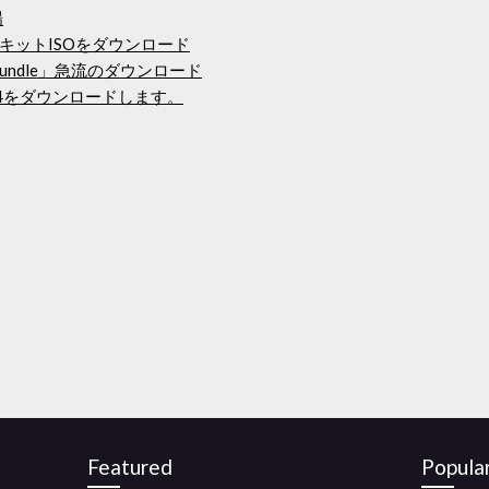
場
キットISOをダウンロード
iant Bundle」急流のダウンロード
行4をダウンロードします。
Featured
Popula