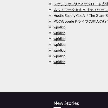
スポンジボブgifダウンロード広
ネットワークセキュリティツール
Hustle Supply Co.の「The G
PCのGoogleドライブの聖人の
wpidkiq
wpidkiq
wpidkiq
wpidkiq
wpidkiq
wpidkiq
wpidkiq
New Stories