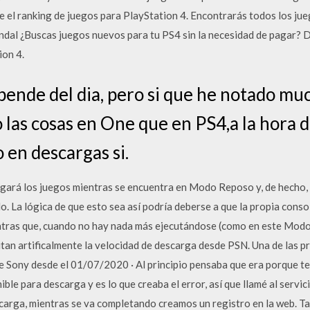
el ranking de juegos para PlayStation 4. Encontrarás todos los ju
andal ¿Buscas juegos nuevos para tu PS4 sin la necesidad de pagar? D
ion 4.
pende del dia, pero si que he notado m
 las cosas en One que en PS4,a la hora d
 en descargas si.
gará los juegos mientras se encuentra en Modo Reposo y, de hecho, 
. La lógica de que esto sea así podría deberse a que la propia cons
ntras que, cuando no hay nada más ejecutándose (como en este Modo 
tan artificalmente la velocidad de descarga desde PSN. Una de las pr
de Sony desde el 01/07/2020 · Al principio pensaba que era porque t
nible para descarga y es lo que creaba el error, así que llamé al ser
scarga, mientras se va completando creamos un registro en la web. T