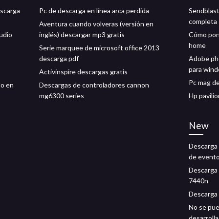
escarga
Pc de descarga en línea arca perdida
Sendblast
completa
Aventura cuando volveras (versión en
udio
inglés) descargar mp3 gratis
Cómo pone
home
Serie marquee de microsoft office 2013
descarga pdf
Adobe pho
para win
Activinspire descargas gratis
Pc mag de
do en
Descargas de controladores cannon
mg6300 series
Hp pavili
New
Descarga 
de evento
Descarga 
7440n
Descarga d
No se pue
desarrolla