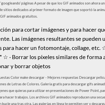
 ‘googleando’ páginas A pesar de que los GIF animados son ahora u
de sitios dedicados al primer formato de imagen que soportó la ani
 GIF animados gratuitos.
ación para cortar imágenes y para hacer qu
nte. Las imágenes resultantes se pueden ut
s para hacer un fotomontaje, collage, etc
 · Borrar los píxeles similares de forma
onar y borrar objetos
estas Color make descargar - Mejores respuestas Descargar pelicul
enes de Letras de Colores. Galería gratis para descargar gifs anima
genes que quieras para utilzar en presentaciones de Power Point, par
para hacer trabajos. Los archivos GIF animados reproducen una secu
n bucle una tras otra. Las galerías en línea te permiten ver y desca