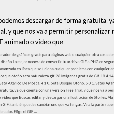
podemos descargar de forma gratuita, y
al, y que nos va a permitir personalizar
IF animado o vídeo que
erador de gráficos gratis para páginas web o cualquier otra cosa do
 diseño La mejor manera de convertir tu archivo GIF a PNG en segund
avanzada en línea que soluciona cualquier problema con cualquier a
osque otoño seta naturaleza gif. 26 Imágenes gratis de Gif. 18 4 14
 Seta Agárico De Mosca. 4 1 0. Seta Bosque Otoño. 5 0 1. Setas Agá
atuita, ya que cuenta con una versión Free Trial, y que nos va a per
 vídeo que Buscar, editar y descargar una ilustración de Stories. A
n GIF, también puedes cambiar uno que ya tengas. Ve a la parte superio
enador. Elige el GIF …