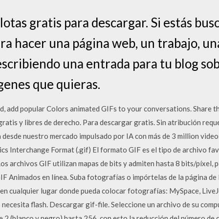
lotas gratis para descargar. Si estás bu
ra hacer una página web, un trabajo, un
escribiendo una entrada para tu blog sob
ágenes que quieras.
d, add popular Colors animated GIFs to your conversations. Share 
tis y libres de derecho. Para descargar gratis. Sin atribución req
desde nuestro mercado impulsado por IA con más de 3 million videos, 
 Interchange Format (.gif) El formato GIF es el tipo de archivo fav
s archivos GIF utilizan mapas de bits y admiten hasta 8 bits/píxel,
F Animados en línea. Suba fotografías o impórtelas de la página de F
 en cualquier lugar donde pueda colocar fotografías: MySpace, Live
o necesita flash. Descargar gif-file. Seleccione un archivo de su com
e 2 (blanco y negro) hasta 256, con esto la reducción del número de 