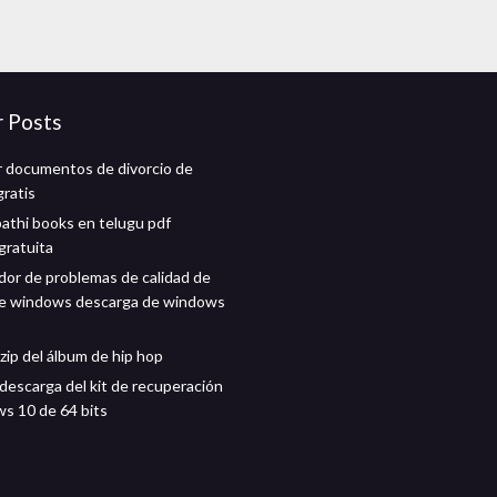
r Posts
 documentos de divorcio de
gratis
pathi books en telugu pdf
gratuita
dor de problemas de calidad de
de windows descarga de windows
zip del álbum de hip hop
 descarga del kit de recuperación
s 10 de 64 bits