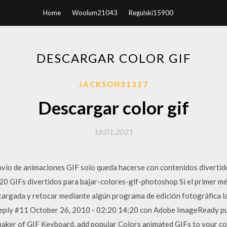
Home
Woolum21043
Regulski15900
DESCARGAR COLOR GIF
JACKSON31327
Descargar color gif
16.01.2021
í­o de animaciones GIF solo queda hacerse con contenidos divertido
 20 GIFs divertidos para bajar-colores-gif-photoshop Si el primer m
argada y retocar mediante algún programa de edición fotográfica la
 Reply #11 October 26, 2010 - 02:20 14:20 con Adobe ImageReady pu
, maker of GIF Keyboard, add popular Colors animated GIFs to your c