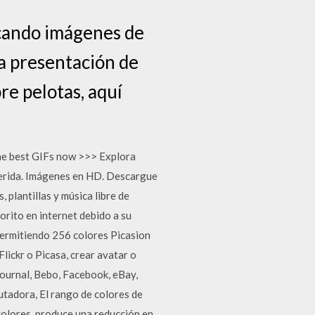
scando imágenes de
a presentación de
re pelotas, aquí
the best GIFs now >>> Explora
uerida. Imágenes en HD. Descargue
plantillas y música libre de
orito en internet debido a su
 permitiendo 256 colores Picasion
lickr o Picasa, crear avatar o
Journal, Bebo, Facebook, eBay,
putadora, El rango de colores de
colores, produce una reducción en