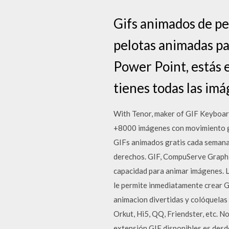
Gifs animados de pe
pelotas animadas pa
Power Point, estás 
tienes todas las im
With Tenor, maker of GIF Keyboar
+8000 imágenes con movimiento gra
GIFs animados gratis cada semana 
derechos. GIF, CompuServe Graphics
capacidad para animar imágenes. Lo
le permite inmediatamente crear GI
animacion divertidas y colóquelas
Orkut, Hi5, QQ, Friendster, etc. N
extensión GIF disponibles es desd