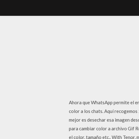
Ahora que WhatsApp permite el env
color a los chats. Aquí­ recogemos
mejor es desechar esa imagen desc
para cambiar color a archivo Gif
el color, tamaño etc.. With Tenor