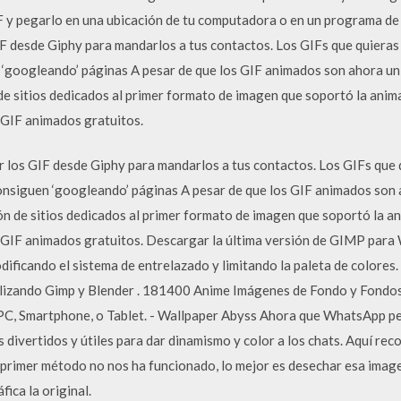
IF y pegarlo en una ubicación de tu computadora o en un programa d
 desde Giphy para mandarlos a tus contactos. Los GIFs que quieras
 ‘googleando’ páginas A pesar de que los GIF animados son ahora u
de sitios dedicados al primer formato de imagen que soportó la ani
 GIF animados gratuitos.
os GIF desde Giphy para mandarlos a tus contactos. Los GIFs que q
onsiguen ‘googleando’ páginas A pesar de que los GIF animados son
ón de sitios dedicados al primer formato de imagen que soportó la 
 GIF animados gratuitos. Descargar la última versión de GIMP par
ificando el sistema de entrelazado y limitando la paleta de colores.
tilizando Gimp y Blender . 181400 Anime Imágenes de Fondo y Fondo
- PC, Smartphone, o Tablet. - Wallpaper Abyss Ahora que WhatsApp pe
divertidos y útiles para dar dinamismo y color a los chats. Aquí­ r
 primer método no nos ha funcionado, lo mejor es desechar esa ima
ica la original.