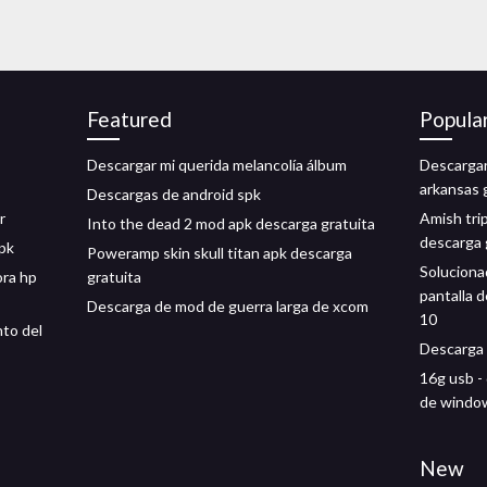
Featured
Popula
Descargar mi querida melancolía álbum
Descargar
arkansas 
Descargas de android spk
r
Amish tri
Into the dead 2 mod apk descarga gratuita
descarga 
apk
Poweramp skin skull titan apk descarga
Soluciona
ora hp
gratuita
pantalla 
Descarga de mod de guerra larga de xcom
10
to del
Descarga 
16g usb -
de window
New