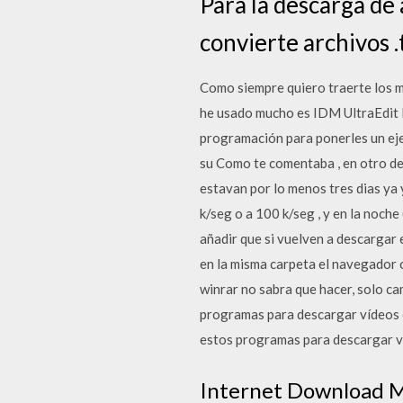
Para la descarga de
convierte archivos .
Como siempre quiero traerte los m
he usado mucho es IDM UltraEdit P
programación para ponerles un eje
su Como te comentaba , en otro de t
estavan por lo menos tres dias ya y
k/seg o a 100 k/seg , y en la noche
añadir que si vuelven a descargar 
en la misma carpeta el navegador 
winrar no sabra que hacer, solo ca
programas para descargar vídeos e
estos programas para descargar 
Internet Download M