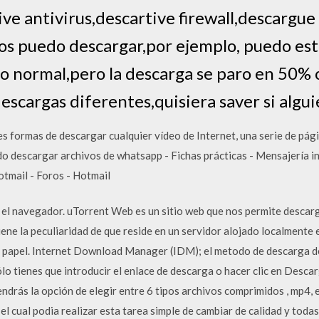
ve antivirus,descartive firewall,descargue
os puedo descargar,por ejemplo, puedo est
o normal,pero la descarga se paro en 50
escargas diferentes,quisiera saver si alg
s formas de descargar cualquier vídeo de Internet, una serie de pág
edo descargar archivos de whatsapp - Fichas prácticas - Mensajería
otmail - Foros - Hotmail
el navegador. uTorrent Web es un sitio web que nos permite descarg
ne la peculiaridad de que reside en un servidor alojado localmente 
 papel. Internet Download Manager (IDM); el metodo de descarga de a
Sólo tienes que introducir el enlace de descarga o hacer clic en Desc
drás la opción de elegir entre 6 tipos archivos comprimidos , mp4, e
cual podia realizar esta tarea simple de cambiar de calidad y todas 