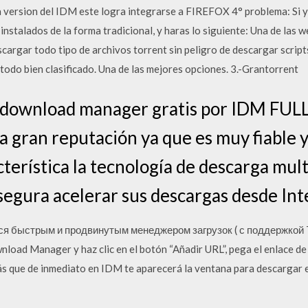
ma version del IDM este logra integrarse a FIREFOX 4° problema: Si ya
nstalados de la forma tradicional, y haras lo siguiente: Una de las 
cargar todo tipo de archivos torrent sin peligro de descargar script
todo bien clasificado. Una de las mejores opciones. 3.-Grantorrent
 download manager gratis por IDM FULL
gran reputación ya que es muy fiable y ú
terística la tecnología de descarga mult
segura acelerar sus descargas desde Int
я быстрым и продвинутым менеджером загрузок ( с поддержкой To
nload Manager y haz clic en el botón “Añadir URL”, pega el enlace de
rás que de inmediato en IDM te aparecerá la ventana para descargar e