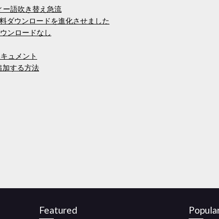
ディー語吹き替え急流
料ダウンロードを進化させました
craftダウンロードなし
ドキュメント
を追加する方法
Featured
Popula