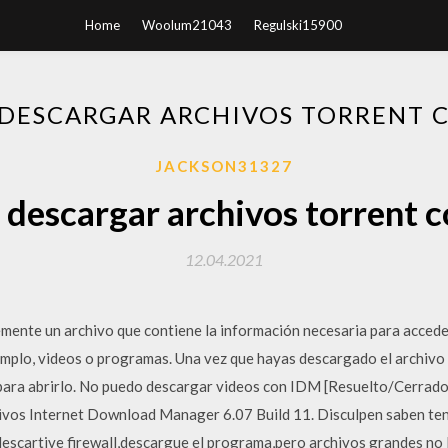
Home
Woolum21043
Regulski15900
DESCARGAR ARCHIVOS TORRENT 
JACKSON31327
descargar archivos torrent 
12.04.2021
mente un archivo que contiene la información necesaria para accede
mplo, videos o programas. Una vez que hayas descargado el archivo t
 para abrirlo. No puedo descargar videos con IDM [Resuelto/Cerrado]
hivos Internet Download Manager 6.07 Build 11. Disculpen saben te
descartive firewall,descargue el programa,pero archivos grandes no 