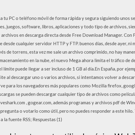
 tu PC o teléfono móvil de forma rápida y segura siguiendo unos sen
ies, juegos, software, libros, aplicaciones y todo tipo de archivos, s
r archivos en descarga directa desde Free Download Manager. Co
desde cualquier servidor HTTP y FTP. buenos días, desde ayer, ni m
vés de torrens, esta vez me sale un archivo comprimido, no hay mane
macenamiento en la nube, el nuevo Mega ahora limita el tráfico de de
l límite puede llegar a ser incluso de 1 GB al día.En España, por ejemp
ite al descargar uno o varios archivos, si intentamos volver a desc
rve para los navegadores más populares como Mozilla firefox, googl
scargas se pueden descargar cualquier tipo de archivos como película
oveshark.com , gogear.com, además programas y archivos pdf de Win
 pregunta o votarlo como útil, pero no puedes responder a este hilo
 a la fuente RSS; Respuestas (1)