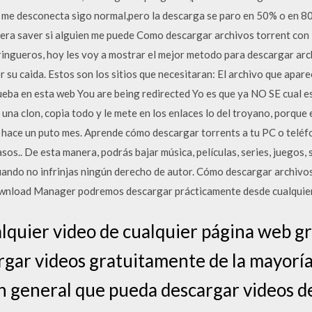
no me desconecta sigo normal,pero la descarga se paro en 50% o en 
era saver si alguien me puede Como descargar archivos torrent con 
aringueros, hoy les voy a mostrar el mejor metodo para descargar arc
su caida. Estos son los sitios que necesitaran: El archivo que aparec
ueba en esta web You are being redirected Yo es que ya NO SE cual es l
es una clon, copia todo y le mete en los enlaces lo del troyano, porq
ace un puto mes. Aprende cómo descargar torrents a tu PC o teléfo
os.. De esta manera, podrás bajar música, películas, series, juegos, 
cuando no infrinjas ningún derecho de autor. Cómo descargar archivo
nload Manager podremos descargar prácticamente desde cualquier
quier video de cualquier página web gr
rgar videos gratuitamente de la mayoría
n general que pueda descargar videos d