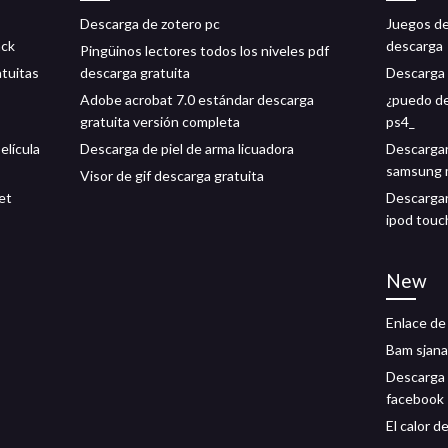
Descarga de zotero pc
Juegos de
ack
descarga
Pingüinos lectores todos los niveles pdf
atuitas
descarga gratuita
Descarga 
Adobe acrobat 7.0 estándar descarga
¿puedo de
gratuita versión completa
ps4_
elícula
Descarga de piel de arma licuadora
Descargar
samsung 
Visor de gif descarga gratuita
et
Descargar
ipod touc
New
Enlace de
Bam sjana
Descarga 
facebook
El calor 