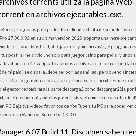
 archivos torrents utiliza la página We
torrent en archivos ejecutables .exe.
ejores programas para pc de alta calidad se trata de un poderoso e
ro 27.00.0.82 en su ultima version 2020, soporta una increible cant
mplo los conocidos html, php, java, css y muchos más, el programa 
us post , si me sirvio , no solo para juegos , sino para pelis , y uno
 llevaban solo 47 % , igual a algunos archivos no te ocupa toda la ba
 ( de mi pais ) se dispara , debe ser por las semillas , pero bueno si
el archivo lo guarden en otra parte primero o lo renombren, me explic
o el gestor renombrara la parte descarga2 como descargar2(1), por l
mbian el nombre quitando los parentesis y el numero de adentro. lo d
n PC Baja tus vídeos favoritos de YouTube a tu PC para poder verlo
vídeos para Windows SnapTube 1.4.0.0
anager 6.07 Build 11. Disculpen saben te