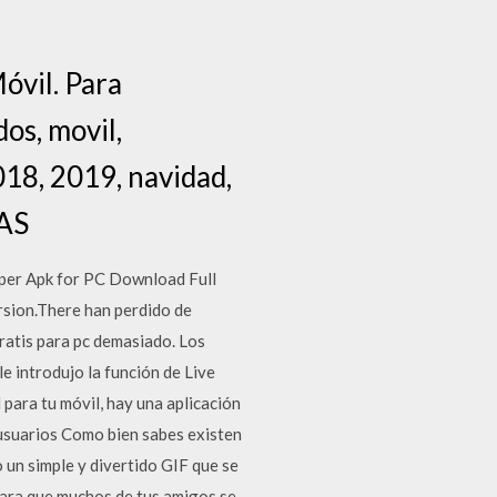
óvil. Para
os, movil,
018, 2019, navidad,
MAS
aper Apk for PC Download Full
rsion.There han perdido de
ratis para pc demasiado. Los
 introdujo la función de Live
 para tu móvil, hay una aplicación
 usuarios Como bien sabes existen
un simple y divertido GIF que se
para que muchos de tus amigos se