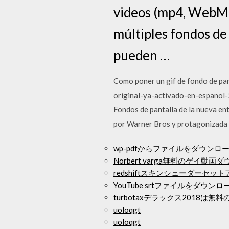
videos (mp4, WebM, 
múltiples fondos de 
pueden …
Como poner un gif de fondo de pa
original-ya-activado-en-espanol-3
Fondos de pantalla de la nueva en
por Warner Bros y protagonizada 
wp-pdfからファイルをダウンロ
Norbert varga無料のゲイ動画
redshiftスキンシェーダーセ
YouTube srtファイルをダウン
turbotaxデラックス2018
uoloqgt
uoloqgt