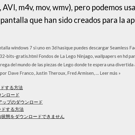
AVI, m4v, mov, wmv), pero podemos usa
pantalla que han sido creados para la a
ntalla windows 7 si uno en 3d hasique puedes descargar Seamless F
2-bits-gratis.html Fondos de La Lego Ninjago, wallpapers en hd para
trega del mundo de las piezas de Lego donde te espera una divertid
por Dave Franco, Justin Theroux, Fred Armisen, … Leer más »
ードする方法
ダウンロード
ットアップのダウンロード
ロードする方法
は無料の状態をダウンロードできません