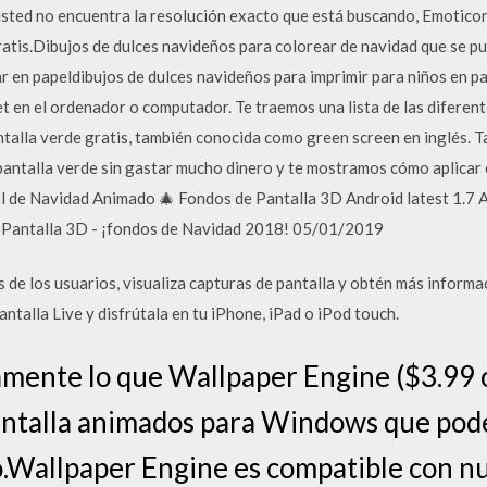
i usted no encuentra la resolución exacto que está buscando, Emotic
atis.Dibujos de dulces navideños para colorear de navidad que se pu
r en papeldibujos de dulces navideños para imprimir para niños en pa
et en el ordenador o computador. Te traemos una lista de las difere
talla verde gratis, también conocida como green screen en inglés. 
pantalla verde sin gastar mucho dinero y te mostramos cómo aplicar 
bol de Navidad Animado 🎄 Fondos de Pantalla 3D Android latest 1.7
 Pantalla 3D - ¡fondos de Navidad 2018! 05/01/2019
 de los usuarios, visualiza capturas de pantalla y obtén más inform
ntalla Live y disfrútala en tu iPhone, iPad o iPod touch.
tamente lo que Wallpaper Engine ($3.99 
pantalla animados para Windows que pod
o.Wallpaper Engine es compatible con n