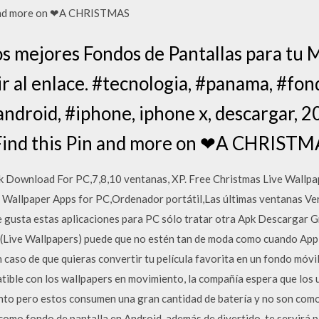
n and more on ❤A CHRISTMAS
s mejores Fondos de Pantallas para tu M
r al enlace. #tecnologia, #panama, #fond
android, #iphone, iphone x, descargar, 2
 Find this Pin and more on ❤A CHRIST
k Download For PC,7,8,10 ventanas, XP. Free Christmas Live Wallp
 Wallpaper Apps for PC,Ordenador portátil,Las últimas ventanas Ve
te gusta estas aplicaciones para PC sólo tratar otra Apk Descargar G
(Live Wallpapers) puede que no estén tan de moda como cuando Apple
 caso de que quieras convertir tu película favorita en un fondo móvil
atible con los wallpapers en movimiento, la compañía espera que los
nto pero estos consumen una gran cantidad de batería y no son como 
omo fondo de pantalla en Android, además de divertido, te servirá 