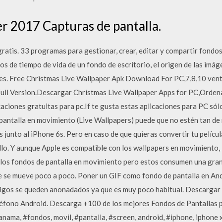
r 2017 Capturas de pantalla.
atis. 33 programas para gestionar, crear, editar y compartir fondos
s de tiempo de vida de un fondo de escritorio, el origen de las imág
ntes. Free Christmas Live Wallpaper Apk Download For PC,7,8,10 vent
ll Version.Descargar Christmas Live Wallpaper Apps for PC,Ordena
aciones gratuitas para pc.If te gusta estas aplicaciones para PC só
 pantalla en movimiento (Live Wallpapers) puede que no estén tan 
s junto al iPhone 6s. Pero en caso de que quieras convertir tu pelícu
ello. Y aunque Apple es compatible con los wallpapers en movimiento,
los fondos de pantalla en movimiento pero estos consumen una gran 
e se mueve poco a poco. Poner un GIF como fondo de pantalla en And
igos se queden anonadados ya que es muy poco habitual. Descargar g
léfono Android. Descarga +100 de los mejores Fondos de Pantallas p
panama, #fondos, movil, #pantalla, #screen, android, #iphone, iphone 