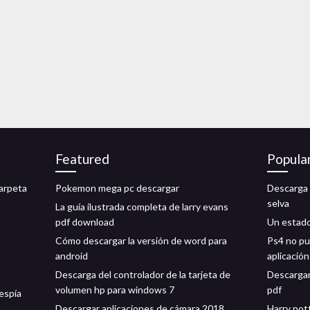
Featured
Popula
arpeta
Pokemon mega pc descargar
Descarga 
selva
La guía ilustrada completa de larry evans
pdf download
Un estado
Cómo descargar la versión de word para
Ps4 no pu
android
aplicació
Descarga del controlador de la tarjeta de
Descargar
volumen hp para windows 7
pdf
espía
Descargar aplicaciones de cámara 2018
Harry pot