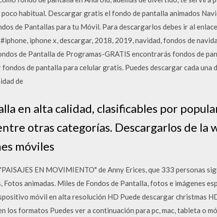
oco habitual. Descargar gratis el fondo de pantalla animados Navi
os de Pantallas para tu Móvil. Para descargarlos debes ir al enlac
, #iphone, iphone x, descargar, 2018, 2019, navidad, fondos de navid
dos de Pantalla de Programas-GRATIS encontrarás fondos de panta
fondos de pantalla para celular gratis. Puedes descargar cada una 
nidad de
la en alta calidad, clasificables por popula
ntre otras categorías. Descargarlos de la 
nes móviles
 "PAISAJES EN MOVIMIENTO" de Anny Erices, que 333 personas sigu
, Fotos animadas. Miles de Fondos de Pantalla, fotos e imágenes esp
dispositivo móvil en alta resolución HD Puede descargar christmas H
en los formatos Puedes ver a continuación para pc, mac, tableta o mó