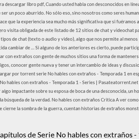
ra descargar libro pdf, Cuando usted habla con desconocidos en línea
 ser un poco aburrido. No sólo eso, sino nosotros como seres humano
hace que la experiencia sea mucho más significativa que si fuéramos
o visita obligada de este listado de 12 sitios de chat y videochat p
 tipos de chat (texto o audio y video), algo que nos permite al menos
ida cambiar de … Si alguno de los anteriores es cierto, puede partici
lar con extraños con gente de muchos sitios una forma de mantenerse
migos, conocer gente nueva y tener un intercambio de ideas y discusi
argar por torrent serie No hables con extraños - Temporada 1 en esp
o hables con extraños - Temporada 1 - Series | Pasateatorrent.net
 algo impactante sobre su esposa de boca de una desconocida, un ho
da búsqueda de la verdad. No hables con extraños Critica A ver como
 cierne la sombra de la guerra, cuentan historias de extraños monstr
apítulos de Serie No hables con extraños 