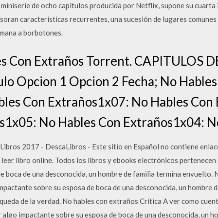
 miniserie de ocho capítulos producida por Netflix, supone su cuarta 
esoran características recurrentes, una sucesión de lugares comunes
 mana a borbotones.
s Con Extraños Torrent. CAPITULOS DE
ulo Opcion 1 Opcion 2 Fecha; No Hable
es Con Extraños1x07: No Hables Con 
s1x05: No Hables Con Extraños1x04: N
bros 2017 - DescaLibros - Este sitio en Español no contiene enlace
, leer libro online. Todos los libros y ebooks electrónicos pertenecen
e boca de una desconocida, un hombre de familia termina envuelto. 
mpactante sobre su esposa de boca de una desconocida, un hombre de
queda de la verdad. No hables con extraños Critica A ver como cuen
 algo impactante sobre su esposa de boca de una desconocida, un ho