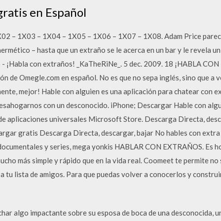
ratis en Español
02 – 1X03 – 1X04 – 1X05 – 1X06 – 1X07 – 1X08. Adam Price parece 
ermético – hasta que un extraño se le acerca en un bar y le revela u
go - ¡Habla con extraños! _KaTheRiNe_. 5 dec. 2009. 18 ¡HABLA CO
ón de Omegle.com en español. No es que no sepa inglés, sino que a v
mente, mejor! Hable con alguien es una aplicación para chatear con e
esahogarnos con un desconocido. iPhone; Descargar Hable con algu
 de aplicaciones universales Microsoft Store. Descarga Directa, desc
cargar gratis Descarga Directa, descargar, bajar No hables con extra
sis documentales y series, mega yonkis HABLAR CON EXTRAÑOS. Es ho
ucho más simple y rápido que en la vida real. Coomeet te permite no 
 tu lista de amigos. Para que puedas volver a conocerlos y constru
har algo impactante sobre su esposa de boca de una desconocida, u