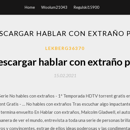
Home
Woolum21043
Regulski15900
SCARGAR HABLAR CON EXTRAÑO 
LEKBERG36370
scargar hablar con extraño 
15.02.2021
 Serie No hables con extraños - 1ª Temporada HDTV torrent gratis 
nt Gratis - … No hables con extraños Tras escuchar algo impactant
 termina envuelto En Hablar con extraños, Malcolm Gladwell, el auto
anera de ver el mundo, entrevista a toda una serie de personas brill
ivos y convincentes, extrae de ellos ideas poderosas y las condimen