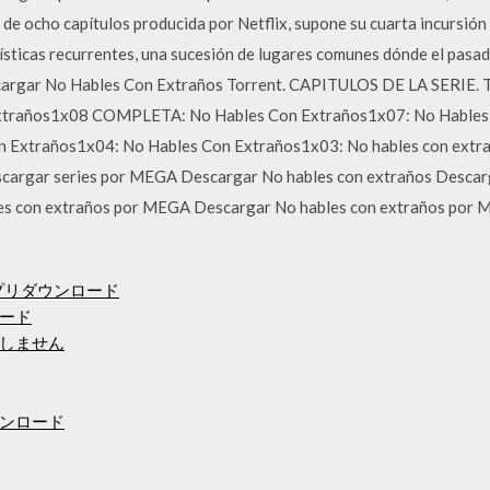
 de ocho capítulos producida por Netflix, supone su cuarta incursión 
sticas recurrentes, una sucesión de lugares comunes dónde el pasad
scargar No Hables Con Extraños Torrent. CAPITULOS DE LA SERIE. T
Extraños1x08 COMPLETA: No Hables Con Extraños1x07: No Hables
 Extraños1x04: No Hables Con Extraños1x03: No hables con extrañ
descargar series por MEGA Descargar No hables con extraños Descar
les con extraños por MEGA Descargar No hables con extraños por 
プリダウンロード
ード
しません
ンロード