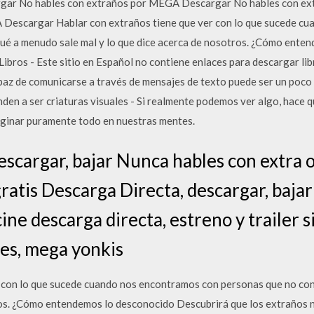
argar No hables con extraños por MEGA Descargar No hables con e
 Descargar Hablar con extraños tiene que ver con lo que sucede c
ué a menudo sale mal y lo que dice acerca de nosotros. ¿Cómo ente
ibros - Este sitio en Español no contiene enlaces para descargar lib
paz de comunicarse a través de mensajes de texto puede ser un poco 
en a ser criaturas visuales - Si realmente podemos ver algo, hace 
maginar puramente todo en nuestras mentes.
escargar, bajar Nunca hables con extra o
gratis Descarga Directa, descargar, baja
cine descarga directa, estreno y trailer s
es, mega yonkis
r con lo que sucede cuando nos encontramos con personas que no co
ros. ¿Cómo entendemos lo desconocido Descubrirá que los extraños n