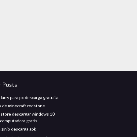
r Posts
 larry para pc descarga gratuita
 de minecraft redstone
 store descargar windows 10
r computadora gratis
n zinio descarga apk