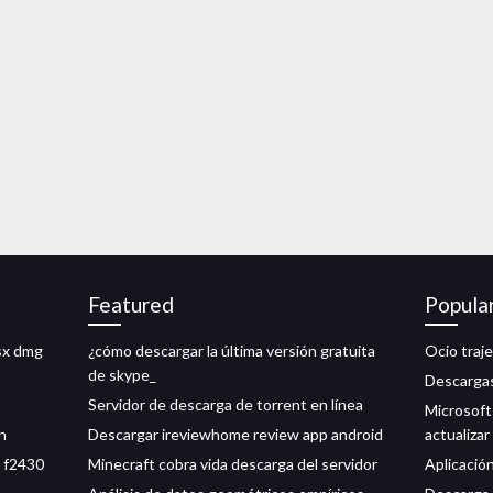
Featured
Popula
osx dmg
¿cómo descargar la última versión gratuita
Ocio traje
de skype_
Descargas
Servidor de descarga de torrent en línea
Microsoft
n
Descargar ireviewhome review app android
actualiza
t f2430
Minecraft cobra vida descarga del servidor
Aplicació