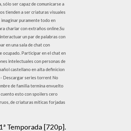
, sólo ser capaz de comunicarse a
s tienden a ser criaturas visuales
 a imaginar puramente todo en
ara charlar con extraños online.Su
 interactuar un par de palabras con
par en una sala de chat con
 ocupado. Participar en el chat en
ones intelectuales con personas de
añol castellano en alta definicion
 - Descargar series torrent No
mbre de familia termina envuelto
 cuento esto con spoilers cero
uos, de criaturas míticas forjadas
- 1ª Temporada [720p].