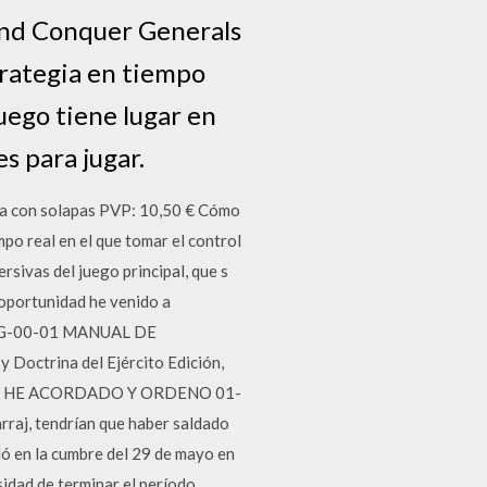
nd Conquer Generals
trategia en tiempo
uego tiene lugar en
s para jugar.
ca con solapas PVP: 10,50 € Cómo
o real en el que tomar el control
ersivas del juego principal, que s
 oportunidad he venido a
 MIG-00-01 MANUAL DE
trina del Ejército Edición,
DO HE ACORDADO Y ORDENO 01-
raj, tendrían que haber saldado
dó en la cumbre del 29 de mayo en
sidad de terminar el período