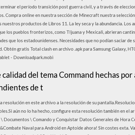
rminar el período transición post guerra civil, y a través de eleccio
os. Compra online en nuestra sección de Minecraft nuestra selección
 nuestros productos de Libros 11. La ley seca y la abundancia. Los a
 los pueblos fronterizos, como TIjuana y Mexicali, abrieran cantina
ades que los estadounidenses. Necesidades que no podían saciar de s
d. Obtén gratis Total clash en archivo .apk para Samsung Galaxy, HTC
tablet - Downloadpark.mobi
e calidad del tema Command hechas por a
ndientes de t
a resolución en este archivo a la resolución de su pantalla.Resoluci
.Si aún no lo ha hecho, configure esta resolución también en el arc
io \ Documentos \ Comando y Conquistar Datos Generales de Hora 
Combate Naval para Android en Aptoide ahora! Sin costes exta. Val