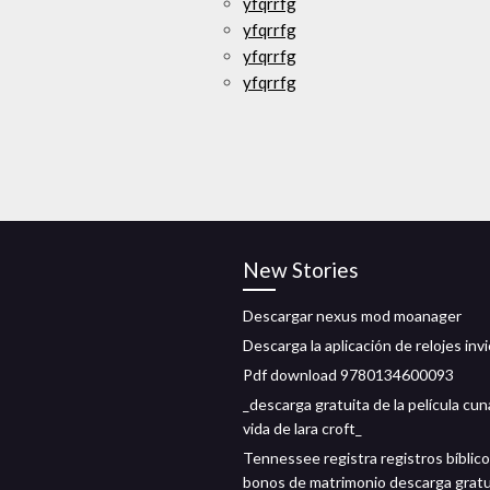
yfqrrfg
yfqrrfg
yfqrrfg
yfqrrfg
New Stories
Descargar nexus mod moanager
Descarga la aplicación de relojes inv
Pdf download 9780134600093
_descarga gratuita de la película cun
vida de lara croft_
Tennessee registra registros bíblico
bonos de matrimonio descarga gratu