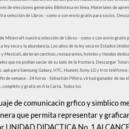
través de elecciones generales Biblioteca en línea. Materiales de apre
tra selección de Libros - como o con envío gratis para socios. Desc
de Minecraft nuestra selección de Libros - como o con envío gratis 
La ley seca y la abundancia. Los años de la ley seca en Estados Uni
y Mexicali, abrieran cantinas, restaurantes, hoteles y tiendas dedic
des que no podían saciar de su lado de la frontera. Descargar Total
o .apk para Samsung Galaxy, HTC, Huawei, Sony, LG y tros teléfonos a
n de semana - 24 horas - Sebastián Piñera, virtual ganador de las el
 completo y gratis en A la Carta. Todos los
uaje de comunicacin grfico y simblico me
anera que permita representar y graficar
tar UNIDAD DIDACTICA No. 1 ALCANCE