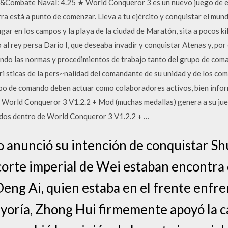
&Combate Naval: 4.25 ★ World Conqueror 3 es un nuevo juego de e
está a punto de comenzar. Lleva a tu ejército y conquistar el mu
ugar en los campos y la playa de la ciudad de Maratón, sita a pocos k
 al rey persa Dario I, que deseaba invadir y conquistar Atenas y, por 
fondo las normas y procedimientos de trabajo tanto del grupo de com
i sticas de la pers~nalidad del comandante de su unidad y de los co
rupo de comando deben actuar como colaboradores activos, bien info
 World Conqueror 3 V1.2.2 + Mod (muchas medallas) genera a su jueg
dos dentro de World Conqueror 3 V1.2.2 + …
o anunció su intención de conquistar Sh
corte imperial de Wei estaban encontra
Deng Ai, quien estaba en el frente enfr
yoría, Zhong Hui firmemente apoyó la c