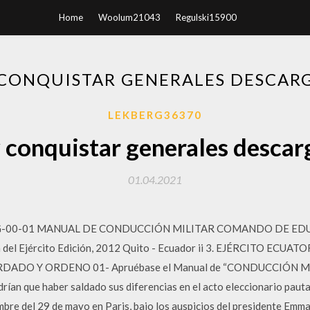
Home
Woolum21043
Regulski15900
CONQUISTAR GENERALES DESCARG
LEKBERG36370
conquistar generales descarg
01.04.2021
G-00-01 MANUAL DE CONDUCCIÓN MILITAR COMANDO DE EDU
a del Ejército Edición, 2012 Quito - Ecuador ii 3. EJÉRCITO 
 Y ORDENO 01- Apruébase el Manual de “CONDUCCIÓN MILITAR
rían que haber saldado sus diferencias en el acto eleccionario paut
bre del 29 de mayo en Paris, bajo los auspicios del presidente Emma