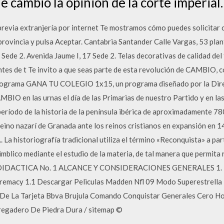
e cambió la opinión de la corte imperial.
revia extranjería por internet Te mostramos cómo puedes solicitar c
provincia y pulsa Aceptar. Cantabria Santander Calle Vargas, 53 pla
 Sede 2. Avenida Jaume I, 17 Sede 2. Telas decorativas de calidad d
ntes de t Te invito a que seas parte de esta revolución de CAMBIO, 
l programa GANA TU COLEGIO 1x15, un programa diseñado por la Dire
BIO en las urnas el día de las Primarias de nuestro Partido y en la
período de la historia de la península ibérica de aproximadamente 7
Reino nazarí de Granada ante los reinos cristianos en expansión en 
. La historiografía tradicional utiliza el término «Reconquista» a par
imblico mediante el estudio de la materia, de tal manera que permita 
 DIDACTICA No. 1 ALCANCE Y CONSIDERACIONES GENERALES 1. La E
premacy 1.1 Descargar Peliculas Madden Nfl 09 Modo Superestrell
De La Tarjeta Bbva Brujula Comando Conquistar Generales Cero Ho
regadero De Piedra Dura / sitemap ©