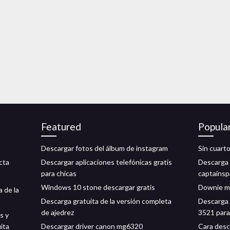
Featured
Popula
Descargar fotos del álbum de instagram
Sin cuart
icta
Descargar aplicaciones telefónicas gratis
Descarga 
para chicas
captainsp
Windows 10 stone descargar gratis
Downie ma
a de la
Descarga gratuita de la versión completa
Descarga 
de ajedrez
3521 par
s y
ita
Descargar driver canon mg6320
Cara desc