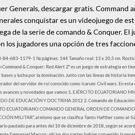
 Generals, descargar gratis. Command a
erales conquistar es un videojuego de es
rega de la serie de comando & Conquer. El j
n los jugadores una opción de tres faccione
8-84-683-1179-1 № páginas: 144 Tamaño real: 13 x 20,5 cm. Rústi
«Command & Conquer: Red Alert 2" es un juego de estrategia en tiemp
r bases y lucha por la dominación. Junto con las líneas de historia inm
ador del servidor de rol conocido como Icarum: Civil wars. En esta
 y los avances y novedades que vamos 1. EJÉRCITO ECUATORIANO
E EDUCACIÓN Y DOCTRINA 2012 2. Comando de Educación y Doc
 EJÉRCITO ECUATORIANO COMANDO GENERAL ORDEN DE COMAN
ÓN MILITAR”, al mismo que se clasifica Tanto Hafther como al-Sar
nario pautado para antes del 10 de diciembre de 2018, según se acor
idente Emmanuel Macron; allí las dos partes habían convenido la nece