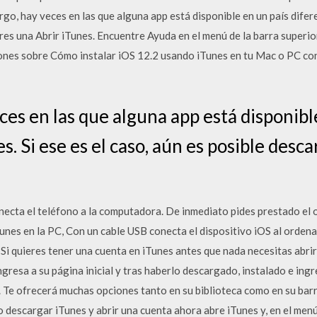
go, hay veces en las que alguna app está disponible en un país diferen
bres una Abrir iTunes. Encuentre Ayuda en el menú de la barra superior
cciones sobre Cómo instalar iOS 12.2 usando iTunes en tu Mac o PC c
es en las que alguna app está disponibl
s. Si ese es el caso, aún es posible desca
necta el teléfono a la computadora. De inmediato pides prestado el
unes en la PC, Con un cable USB conecta el dispositivo iOS al orden
 Si quieres tener una cuenta en iTunes antes que nada necesitas abrir 
gresa a su página inicial y tras haberlo descargado, instalado e ingr
a. Te ofrecerá muchas opciones tanto en su biblioteca como en su bar
 descargar iTunes y abrir una cuenta ahora abre iTunes y, en el menú 