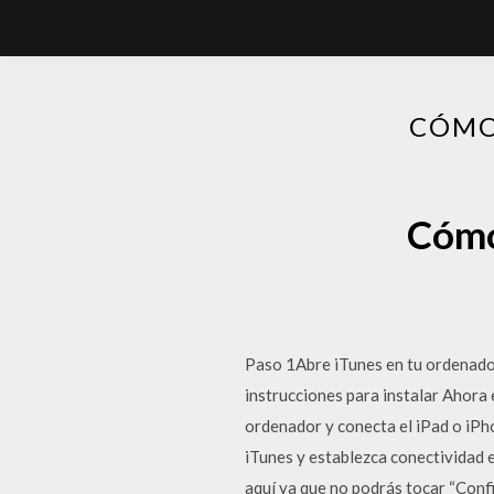
CÓMO
Cómo
Paso 1Abre iTunes en tu ordenador
instrucciones para instalar Ahora 
ordenador y conecta el iPad o iPh
iTunes y establezca conectividad 
aquí ya que no podrás tocar “Confia