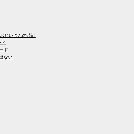
おじいさんの時計
ード
ード
出ない