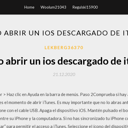
Home
Woolum21043
Regulski15900
 ABRIR UN IOS DESCARGADO DE I
LEKBERG36370
 abrir un ios descargado de i
21.12.2020
 > Haz clic en Ayuda en la barra de menús. Paso 2Comprueba si hay a
es el momento de abrir iTunes. Es muy importante que no lo abras ant
one con el cable USB. Apaga el dispositivo iOS. Mantén pulsado el b
entre su iPhone y la computadora. Si no has sincronizado tu iPhone c
r” para permitir el acceso a iTunes. Seleccione el ícono del disposit