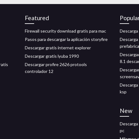
Featured
Popula
Firewall security download gratis para mac
Descarga 
Pasos para descargar la aplicación storyfire
Descarga 
prefabric
Descargar gratis internet explorer
Descargad
Descargar gratis lyuba 1990
8.1 desca
ratis
Descargar profire 2626 protools
Descargar
controlador 12
screensa
Descarga g
ksp
New
Descarga 
pc
Milagros 