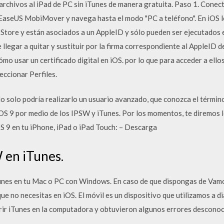
archivos al iPad de PC sin iTunes de manera gratuita. Paso 1. Conec
cia EaseUS MobiMover y navega hasta el modo "PC a teléfono". En iOS lo
Store y están asociados a un AppleID y sólo pueden ser ejecutados 
 llegar a quitar y sustituir por la firma correspondiente al AppleID de
ómo usar un certificado digital en iOS. por lo que para acceder a ell
leccionar Perfiles.
solo podría realizarlo un usuario avanzado, que conozca el términ
iOS 9 por medio de los IPSW y iTunes. Por los momentos, te diremos l
iOS 9 en tu iPhone, iPad o iPad Touch: – Descarga
 en iTunes.
unes en tu Mac o PC con Windows. En caso de que dispongas de Vamos
e no necesitas en iOS. El móvil es un dispositivo que utilizamos a d
rir iTunes en la computadora y obtuvieron algunos errores desconoc