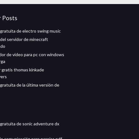
r Posts
gratuita de electro swing music
del servidor de minecraft
ado
or de video para pc con windows
rga
 gratis thomas kinkade
vers
ratuita de la última versión de
gratuita de sonic adventure dx
de comunicación para parejas pdf