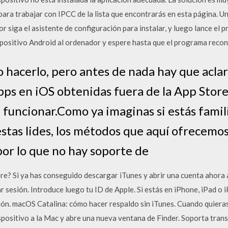
para trabajar con IPCC de la lista que encontrarás en esta página. 
r siga el asistente de configuración para instalar, y luego lance el 
spositivo Android al ordenador y espere hasta que el programa recon
hacerlo, pero antes de nada hay que aclar
apps en iOS obtenidas fuera de la App Store 
 a funcionar.Como ya imaginas si estás famil
estas lides, los métodos que aquí ofrecemo
 por lo que no hay soporte de
re? Si ya has conseguido descargar iTunes y abrir una cuenta ahora a
ar sesión. Introduce luego tu ID de Apple. Si estás en iPhone, iPad o
esión. macOS Catalina: cómo hacer respaldo sin iTunes. Cuando quiera
positivo a la Mac y abre una nueva ventana de Finder. Soporta trans