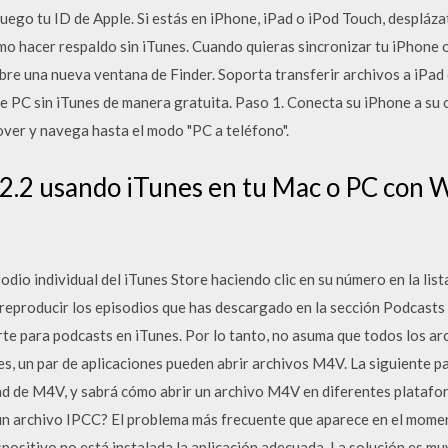
luego tu ID de Apple. Si estás en iPhone, iPad o iPod Touch, desplázat
ómo hacer respaldo sin iTunes. Cuando quieras sincronizar tu iPhone 
abre una nueva ventana de Finder. Soporta transferir archivos a iPad
e PC sin iTunes de manera gratuita. Paso 1. Conecta su iPhone a su o
ver y navega hasta el modo "PC a teléfono".
2.2 usando iTunes en tu Mac o PC con 
dio individual del iTunes Store haciendo clic en su número en la lis
 reproducir los episodios que has descargado en la sección Podcasts 
rte para podcasts en iTunes. Por lo tanto, no asuma que todos los 
s, un par de aplicaciones pueden abrir archivos M4V. La siguiente pa
ad de M4V, y sabrá cómo abrir un archivo M4V en diferentes platafor
archivo IPCC? El problema más frecuente que aparece en el momen
spositivo no está instalada la aplicación adecuada. La solución es mu