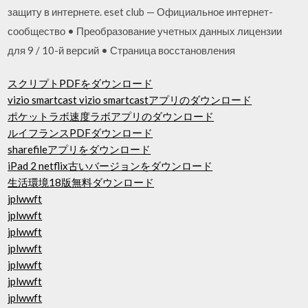
защиту в интернете. eset club — Официальное интернет-
сообщество • Преобразование учетных данных лицензии
для 9 / 10-й версий • Страница восстановления
スクリプトPDFをダウンロード
vizio smartcast vizio smartcastアプリのダウンロード
ポケットラボ速度ラボアプリのダウンロード
ルイフランスPDFダウンロード
sharefileアプリをダウンロード
iPad 2 netflix古いバージョンをダウンロード
生活環境18版無料ダウンロード
jplwwft
jplwwft
jplwwft
jplwwft
jplwwft
jplwwft
jplwwft