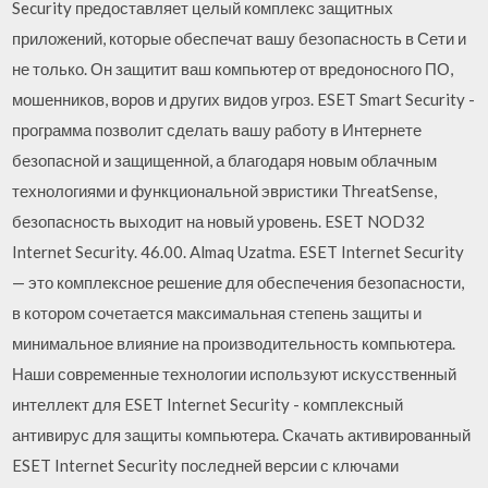
Security предоставляет целый комплекс защитных
приложений, которые обеспечат вашу безопасность в Сети и
не только. Он защитит ваш компьютер от вредоносного ПО,
мошенников, воров и других видов угроз. ESET Smart Security -
программа позволит сделать вашу работу в Интернете
безопасной и защищенной, а благодаря новым облачным
технологиями и функциональной эвристики ThreatSense,
безопасность выходит на новый уровень. ESET NOD32
Internet Security. 46.00. Almaq Uzatma. ESET Internet Security
— это комплексное решение для обеспечения безопасности,
в котором сочетается максимальная степень защиты и
минимальное влияние на производительность компьютера.
Наши современные технологии используют искусственный
интеллект для ESET Internet Security - комплексный
антивирус для защиты компьютера. Скачать активированный
ESET Internet Security последней версии с ключами