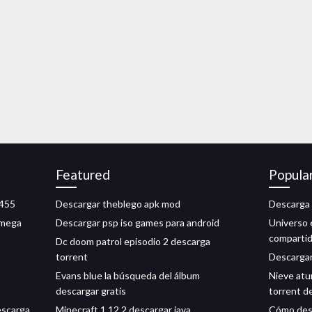
Featured
Popula
1455
Descargar theblego apk mod
Descarga 
 mega
Descargar psp iso games para android
Universo 
comparti
Dc doom patrol episodio 2 descarga
torrent
Descargar 
Evans blue la búsqueda del álbum
Nieve atur
descargar gratis
torrent d
escarga
Minecraft 1.12.2 descargar java
Cómo desc