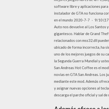
software libre y aplicaciones par
instalador de GTA no funciona co
en el mundo 2020-7-7 · 9/10 (173
Auto nos devuelve al Los Santos y 
gigantesco. Hablar de Grand Theft
relacionados con mss32.dll pueden 
ubicado de forma incorrecta, ha s
uno de los mejores juegos de su c
la Segunda Guerra Mundial y usted
San Andreas Hot Coffee es el mod 
novias en GTA San Andreas. Los jue
mediante este mod. Además ofrece 
y asignar nuevas opciones al tecla
descarga el parche oficial y sal de 
Además ofrece a los