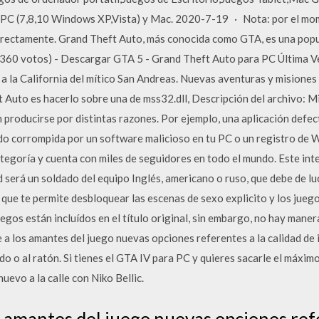
a PC (7,8,10 Windows XP,Vista) y Mac. 2020-7-19 · Nota: por el mom
rrectamente. Grand Theft Auto, más conocida como GTA, es una popul
60 votos) - Descargar GTA 5 - Grand Theft Auto para PC Última Ve
a la California del mítico San Andreas. Nuevas aventuras y misiones
 Auto es hacerlo sobre una de mss32.dll, Descripción del archivo: 
producirse por distintas razones. Por ejemplo, una aplicación defect
ido corrompida por un software malicioso en tu PC o un registro de 
ategoría y cuenta con miles de seguidores en todo el mundo. Este in
 será un soldado del equipo Inglés, americano o ruso, que debe de l
que te permite desbloquear las escenas de sexo explicito y los juego
gos están incluídos en el título original, sin embargo, no hay manera
a los amantes del juego nuevas opciones referentes a la calidad de
do o al ratón. Si tienes el GTA IV para PC y quieres sacarle el máxim
nuevo a la calle con Niko Bellic.
 amantes del juego nuevas opciones refe