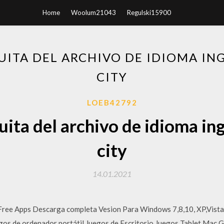
Home
Woolum21043
Regulski15900
ITA DEL ARCHIVO DE IDIOMA ING
CITY
LOEB42792
ita del archivo de idioma ing
city
14.01.2021
ree Apps Descarga completa Vesion Para Windows 7,8,10, XP,Vista
egos de ordenador portátil,Juegos de Escritorio,Juegos Tablet,Mac 