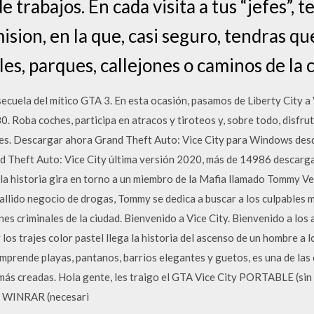
 trabajos. En cada visita a tus “jefes”, t
ion, en la que, casi seguro, tendras qu
lles, parques, callejones o caminos de la 
secuela del mítico GTA 3. En esta ocasión, pasamos de Liberty City a 
80. Roba coches, participa en atracos y tiroteos y, sobre todo, disfr
ies. Descargar ahora Grand Theft Auto: Vice City para Windows desd
nd Theft Auto: Vice City última versión 2020, más de 14986 descarga
a historia gira en torno a un miembro de la Mafia llamado Tommy Verc
fallido negocio de drogas, Tommy se dedica a buscar a los culpables m
es criminales de la ciudad. Bienvenido a Vice City. Bienvenido a los 
los trajes color pastel llega la historia del ascenso de un hombre a l
mprende playas, pantanos, barrios elegantes y guetos, es una de las 
ás creadas. Hola gente, les traigo el GTA Vice City PORTABLE (sin i
r WINRAR (necesari