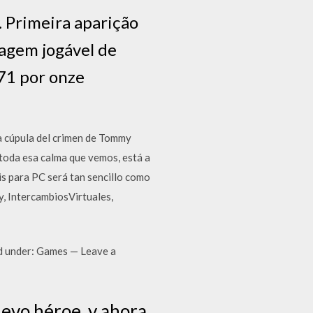
. Primeira aparição
nagem jogável de
71 por onze
la cúpula del crimen de Tommy
 toda esa calma que vemos, está a
is para PC será tan sencillo como
y, IntercambiosVirtuales,
d under: Games — Leave a
uevo héroe, y ahora