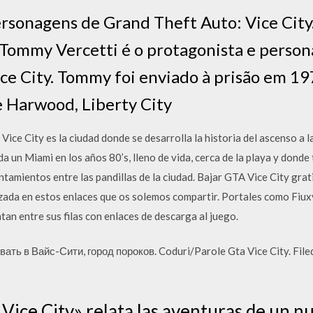
personagens de Grand Theft Auto: Vice City
. Tommy Vercetti é o protagonista e perso
ce City. Tommy foi enviado à prisão em 19
e Harwood, Liberty City
ice City es la ciudad donde se desarrolla la historia del ascenso a 
a un Miami en los años 80’s, lleno de vida, cerca de la playa y donde
tamientos entre las pandillas de la ciudad. Bajar GTA Vice City grat
izada en estos enlaces que os solemos compartir. Portales como Fiux
 entre sus filas con enlaces de descarga al juego.
ть в Вайс-Сити, город пороков. Coduri/Parole Gta Vice City. File
Vice City» relata las aventuras de un n