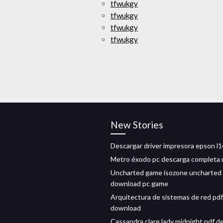
tfwukgy
tfwukgy
tfwukgy
tfwukgy
New Stories
Descargar driver impresora epson l
Metro éxodo pc descarga completa
Uncharted game isozone uncharted
download pc game
Arquitectura de sistemas de red pdf
download
Cassandra clare lady midnight pdf d