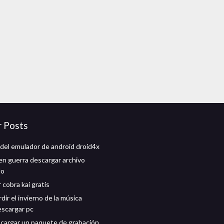
r Posts
del emulador de android droid4x
en guerra descargar archivo
do
cobra kai gratis
dir el invierno de la música
escargar pc
argar un paquete de grabación