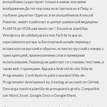
волшебники существуют только в книгах или моем
воображении До тех пор пока не встретила их в Перу, в
глубоких джунглях Один из этих волшебников Алексей
Ракитин , живёт и работает в центре шаманской медицины
PLANTA de VIDA уже много лет ! Encontrar plantillas
Wordpress de calidad parece más fácil de lo que es,
especialmente porque la Бесплатный онлайн перевод с
испанского на русский и обратно, испанско-русский словарь с
транскрипцией, произношением слов и примерами
использования. Переводчик работает со словами, текстами, а
также веб-страницами. App para Android do site Vida de
Programador. Contribute to pietrocaselani/Vida-de-
Programador development by creating an account on GitHub.
Descarga nuestra plantilla de presupuesto gratis. Compatible
con Word, Excel, Google Docs o Google Sheet.