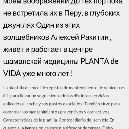
моем воображении До тех пор пока
не встретила их в Перу, в глубоких
джунглях Один из этих
волшебников Алексей Ракитин ,
живёт и работает в центре
шаманской медицины PLANTA de
VIDA уже много лет !
La plantilla de excel de registro de mantenimiento de vehículo es
útil para llevar un seguimiento de los distintos servicios
aplicados al coche y sus gastos asociados. También sirve para
controlar los mantenimientos preventivos y correctivos.
Características de la planilla-Control diario del servicio En
cuanto a la impresión de este planificador de tareas. Debo