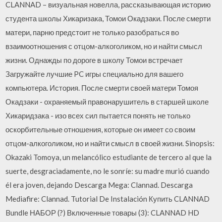
CLANNAD – визуальная новелла, рассказывающая историю
студента школы Хикаризака, Томои Окадзаки. После смерти
матери, парню предстоит не только разобраться во
взаимоотношения с отцом-алкоголиком, но и найти смысл
жизни. Однажды по дороге в школу Томои встречает
Загружайте лучшие PC игры специально для вашего
компьютера. История. После смерти своей матери Томоя
Окадзаки - охраняемый правонарушитель в старшей школе
Хикаридзака - изо всех сил пытается понять не только
оскорбительные отношения, которые он имеет со своим
отцом-алкоголиком, но и найти смысл в своей жизни. Sinopsis:
Okazaki Tomoya, un melancólico estudiante de tercero al que la
suerte, desgraciadamente, no le sonríe: su madre murió cuando
él era joven, dejando Descarga Mega: Clannad. Descarga
Mediafire: Clannad. Tutorial De Instalación Купить CLANNAD
Bundle НАБОР (?) Включенные товары (3): CLANNAD HD