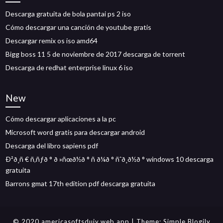
Descarga gratuita de bola pantai ps 2 iso
Cómo descargar una canción de youtube gratis
Descargar remix os iso amd64
Bigg boss 11 5 de noviembre de 2017 descarga de torrent
Descarga de redhat enterprise linux 6 iso
New
Cómo descargar aplicaciones a la pc
Microsoft word gratis para descargar android
Descarga del libro sapiens pdf
Ð²ð¸ñ € ñ‚ñƒð ° ð »ñœð½ð ° ñ ð¼ð ° ñˆð¸ð½ð ° windows 10 descarga
gratuita
Barrons gmat 17th edition pdf descarga gratuita
© 2020 americasoftsduiy.web.app
| Theme:
Simple Blogily