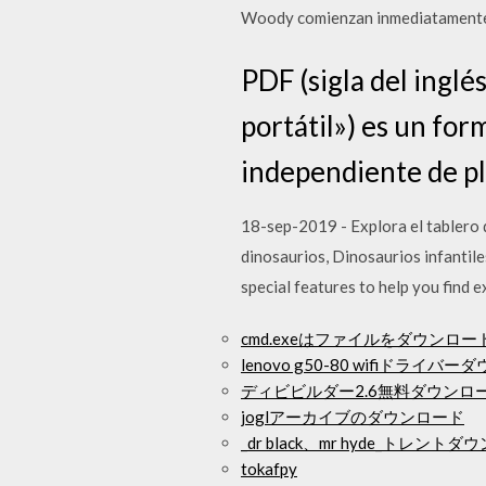
Woody comienzan inmediatamente a h
PDF (sigla del ing
portátil») es un fo
independiente de p
18-sep-2019 - Explora el tablero d
dinosaurios, Dinosaurios infantil
special features to help you find e
cmd.exeはファイルをダウンロ
lenovo g50-80 wifiドライバ
ディビビルダー2.6無料ダウンロ
joglアーカイブのダウンロード
_dr black、mr hyde_トレント
tokafpy