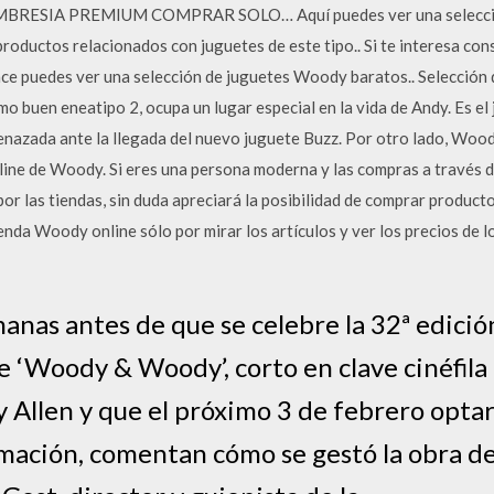
BRESIA PREMIUM COMPRAR SOLO… Aquí puedes ver una selección 
oductos relacionados con juguetes de este tipo.. Si te interesa cons
ace puedes ver una selección de juguetes Woody baratos.. Selección 
en eneatipo 2, ocupa un lugar especial en la vida de Andy. Es el j
enazada ante la llegada del nuevo juguete Buzz. Por otro lado, Wood
line de Woody. Si eres una persona moderna y las compras a través d
 por las tiendas, sin duda apreciará la posibilidad de comprar produc
da Woody online sólo por mirar los artículos y ver los precios de lo
anas antes de que se celebre la 32ª edició
e ‘Woody & Woody’, corto en clave cinéfil
 Allen y que el próximo 3 de febrero optar
ación, comentan cómo se gestó la obra des