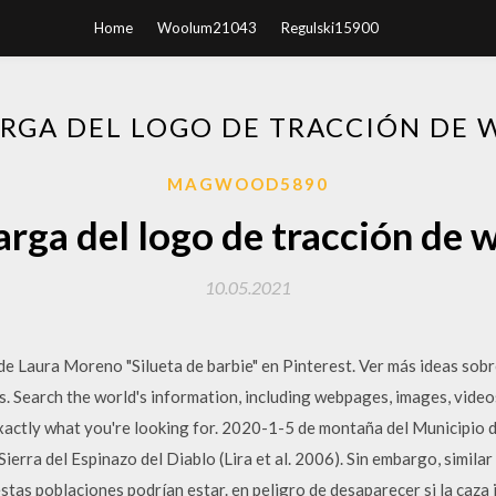
Home
Woolum21043
Regulski15900
RGA DEL LOGO DE TRACCIÓN DE
MAGWOOD5890
rga del logo de tracción de
10.05.2021
e Laura Moreno "Silueta de barbie" en Pinterest. Ver más ideas sobre
es. Search the world's information, including webpages, images, vid
 exactly what you're looking for. 2020-1-5 de montaña del Municipio
erra del Espinazo del Diablo (Lira et al. 2006). Sin embargo, similar 
estas poblaciones podrían estar. en peligro de desaparecer si la caza