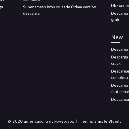
Dbz xenov
ga
Super smash bros crusade última versión
descargar
Descarga d
grab
New
Descarga g
Descarga 
crack
Descargar
completa 
Descarga 
fantasma
Descargar
© 2020 americasoftsduiy.web.app
| Theme:
Simple Blogily