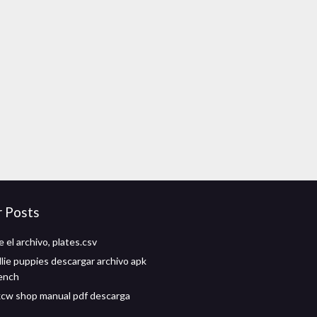
r Posts
 el archivo, plates.csv
llie puppies descargar archivo apk
ench
cw shop manual pdf descarga