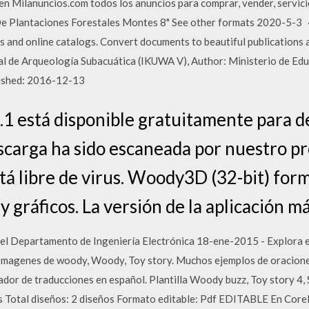
n Milanuncios.com todos los anuncios para comprar, vender, servicios
De Plantaciones Forestales Montes 8" See other formats 2020-5-3 · 
s and online catalogs. Convert documents to beautiful publications 
l de Arqueología Subacuática (IKUWA V), Author: Ministerio de Edu
lished: 2016-12-13
1 está disponible gratuitamente para d
scarga ha sido escaneada por nuestro pro
á libre de virus. Woody3D (32-bit) form
 gráficos. La versión de la aplicación má
el Departamento de Ingeniería Electrónica 18-ene-2015 - Explora e
e Imagenes de woody, Woody, Toy story. Muchos ejemplos de oracion
dor de traducciones en español. Plantilla Woody buzz, Toy story 4, 
s Total diseños: 2 diseños Formato editable: Pdf EDITABLE En Core