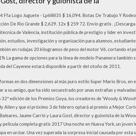
Gost, director y guionista de la
4 Ffa Logo Juguete - Lp68835 $ 16,094. Botas De Trabajo Y Rode
ión De Rio Grande $ 2,629. 12x $ 259 72. Envío gratis . ¡Descarga 
litècnica de València, institución pública de prestigio y líder en inv
ón, estudios, investigación y organización para alumnos, estudiante
ambién en rodajas 20 kilogramos de peso del motor V6, cortando el p
 La gama de opciones para la línea de modelo Panamera también se
ada del Cayenne estará disponible a partir del otoño de 2011.
ormas en dos dimensiones al más puro estilo Super Mario Bros, en el
r a su amigo, que ha sido secuestrado por unas extrañas y malvadas 
a 32ª edición de los Premios Goya, los creadores de ‘Woody & Woody’,
y Allen y que el próximo 3 de febrero optará al premio a Mejor Cor
 Baleares. Jaume Carrió y Laura Gost, director y guionista de la Wo
 pelicula completa gratis 2017 Una noche en Nueva York, un joven 
a en un bar. Una vez superada la sorpresa inicial causada por esta 