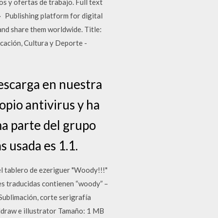
 y ofertas de trabajo. Full text
Publishing platform for digital
and share them worldwide. Title:
cación, Cultura y Deporte -
escarga en nuestra
pio antivirus y ha
a parte del grupo
s usada es 1.1.
l tablero de ezeriguer "Woody!!!"
es traducidas contienen “woody” –
Sublimación, corte serigrafía
ldraw e illustrator Tamaño: 1 MB