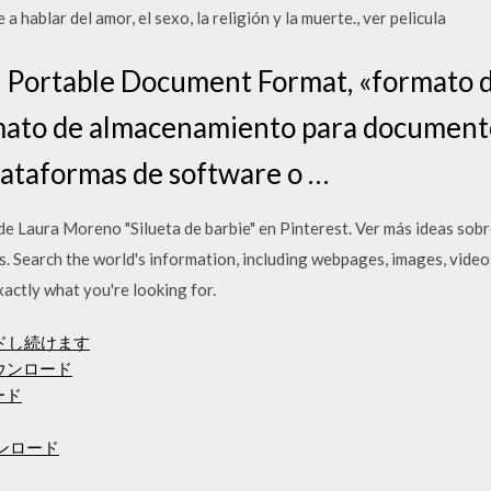
ablar del amor, el sexo, la religión y la muerte., ver pelicula
lés Portable Document Format, «formato
rmato de almacenamiento para documento
lataformas de software o …
e Laura Moreno "Silueta de barbie" en Pinterest. Ver más ideas sobre
es. Search the world's information, including webpages, images, vid
xactly what you're looking for.
ードし続けます
ーダウンロード
ード
ダウンロード