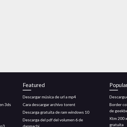
Featured
Popula
Descargar música de url a mp4
Descargue
en 3ds
Cara descargar archivo torent
Border co
de geekb
Descarga gratuita de ram windows 10
Ktm 200 x
Descarga del pdf del volumen 6 de
gratuita
mp3
danmachi