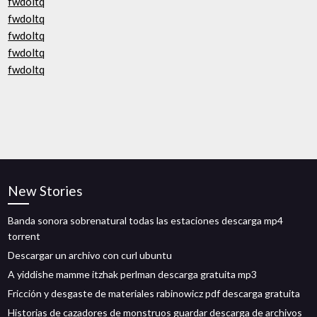
fwdoltq
fwdoltq
fwdoltq
fwdoltq
fwdoltq
New Stories
Banda sonora sobrenatural todas las estaciones descarga mp4
torrent
Descargar un archivo con curl ubuntu
A yiddishe mamme itzhak perlman descarga gratuita mp3
Fricción y desgaste de materiales rabinowicz pdf descarga gratuita
Historias de cazadores de monstruos guardar descarga de archivos