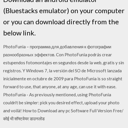
(Bluestacks emulator) on your computer
or you can download directly from the
below link.
PhotoFunia – программа для добавления к фотографии
разнообразных эффектов. Con PhotoFunia podrás crear
estupendos fotomontajes en segundos desde la web, gratis y sin
registros. Y Windows 7, la versión del SO de Microsoft lanzada
inicialmente en octubre de 2009 para PhotoFunia is so straight
forward to use, that anyone, at any age, can use it with ease.
PhotoFunia - As previously mentioned, using PhotoFunia
couldn't be simpler: pick you desired effect, upload your photo
and voilà! How to Download any pc Software Full Version Free/
कोई भी सॉफ्टवेयर डाउनलोड