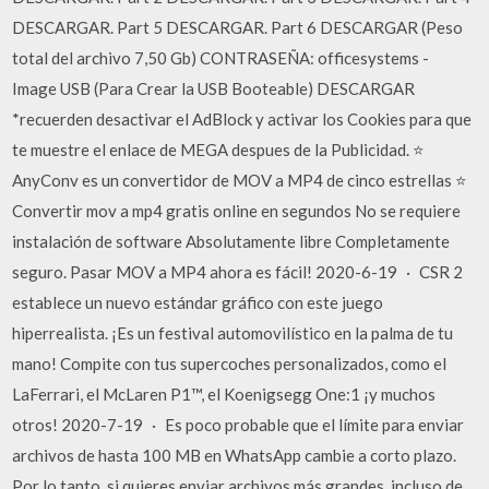
DESCARGAR. Part 5 DESCARGAR. Part 6 DESCARGAR (Peso
total del archivo 7,50 Gb) CONTRASEÑA: officesystems -
Image USB (Para Crear la USB Booteable) DESCARGAR
*recuerden desactivar el AdBlock y activar los Cookies para que
te muestre el enlace de MEGA despues de la Publicidad. ⭐
AnyConv es un convertidor de MOV a MP4 de cinco estrellas ⭐
Convertir mov a mp4 gratis online en segundos No se requiere
instalación de software Absolutamente libre Completamente
seguro. Pasar MOV a MP4 ahora es fácil! 2020-6-19 · CSR 2
establece un nuevo estándar gráfico con este juego
hiperrealista. ¡Es un festival automovilístico en la palma de tu
mano! Compite con tus supercoches personalizados, como el
LaFerrari, el McLaren P1™, el Koenigsegg One:1 ¡y muchos
otros! 2020-7-19 · Es poco probable que el límite para enviar
archivos de hasta 100 MB en WhatsApp cambie a corto plazo.
Por lo tanto, si quieres enviar archivos más grandes, incluso de