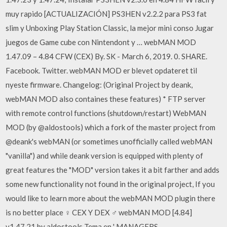
muy rapido [ACTUALIZACIÓN] PS3HEN v2.2.2 para PS3 fat
slim y Unboxing Play Station Classic, la mejor mini conso Jugar
juegos de Game cube con Nintendont y … webMAN MOD
1.47.09 – 4.84 CFW (CEX) By. SK - March 6, 2019. 0. SHARE.
Facebook. Twitter. webMAN MOD er blevet opdateret til
nyeste firmware. Changelog: (Original Project by deank,
webMAN MOD also containes these features) * FTP server
with remote control functions (shutdown/restart) WebMAN
MOD (by @aldostools) which a fork of the master project from
@deank's webMAN (or sometimes unofficially called webMAN
"vanilla") and while deank version is equipped with plenty of
great features the "MOD" version takes it a bit farther and adds
some new functionality not found in the original project, If you
would like to learn more about the webMAN MOD plugin there
is no better place ♀ CEX Y DEX ♂ webMAN MOD [4.84]
v1.47.21 by aldostools Tema en ' MANAGERS