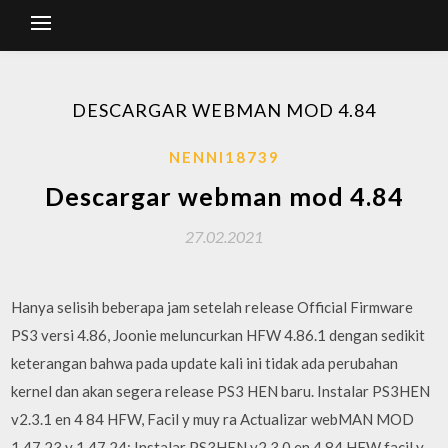
DESCARGAR WEBMAN MOD 4.84
NENNI18739
Descargar webman mod 4.84
27.02.2021
Hanya selisih beberapa jam setelah release Official Firmware
PS3 versi 4.86, Joonie meluncurkan HFW 4.86.1 dengan sedikit
keterangan bahwa pada update kali ini tidak ada perubahan
kernel dan akan segera release PS3 HEN baru. Instalar PS3HEN
v2.3.1 en 4 84 HFW, Facil y muy ra Actualizar webMAN MOD
1.47.23 y 1.47.24; Instalar PS3HEN v2.3.0 en 4.84 HFW facil y