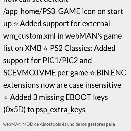
/app_home/PS3_GAME icon on start
up ⭐️ Added support for external
wm_custom.xml in webMAN's game
list on XMB ⭐️ PS2 Classics: Added
support for PIC1/PIC2 and
SCEVMC0.VME per game ⭐️.BIN.ENC
extensions now are case insensitive
⭐️ Added 3 missing EBOOT keys
(0x5D) to psp_extra_keys
webMAN MOD de Aldostools és uno de los gestores para