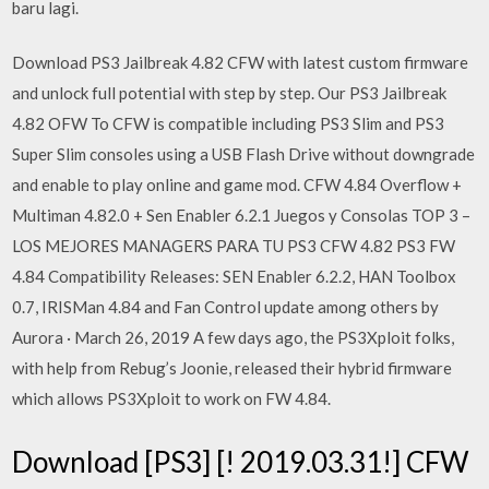
baru lagi.
Download PS3 Jailbreak 4.82 CFW with latest custom firmware
and unlock full potential with step by step. Our PS3 Jailbreak
4.82 OFW To CFW is compatible including PS3 Slim and PS3
Super Slim consoles using a USB Flash Drive without downgrade
and enable to play online and game mod. CFW 4.84 Overflow +
Multiman 4.82.0 + Sen Enabler 6.2.1 Juegos y Consolas TOP 3 –
LOS MEJORES MANAGERS PARA TU PS3 CFW 4.82 PS3 FW
4.84 Compatibility Releases: SEN Enabler 6.2.2, HAN Toolbox
0.7, IRISMan 4.84 and Fan Control update among others by
Aurora · March 26, 2019 A few days ago, the PS3Xploit folks,
with help from Rebug’s Joonie, released their hybrid firmware
which allows PS3Xploit to work on FW 4.84.
Download [PS3] [! 2019.03.31!] CFW