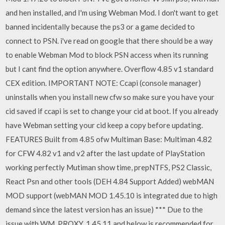
and hen installed, and I'm using Webman Mod. I don't want to get
banned incidentally because the ps3 or a game decided to
connect to PSN. i've read on google that there should be a way
to enable Webman Mod to block PSN access when its running
but I cant find the option anywhere. Overflow 4.85 v1 standard
CEX edition. IMPORTANT NOTE: Ccapi (console manager)
uninstalls when you install new cfw so make sure you have your
cid saved if ccapi is set to change your cid at boot. If you already
have Webman setting your cid keep a copy before updating.
FEATURES Built from 4.85 ofw Multiman Base: Multiman 4.82
for CFW 4.82 v1 and v2 after the last update of PlayStation
working perfectly Mutiman show time, prepNTFS, PS2 Classic,
React Psn and other tools (DEH 4.84 Support Added) webMAN
MOD support (webMAN MOD 1.45.10 is integrated due to high
demand since the latest version has an issue) *** Due to the
issue with WM_PROXY, 1.45.11 and below is recommended for