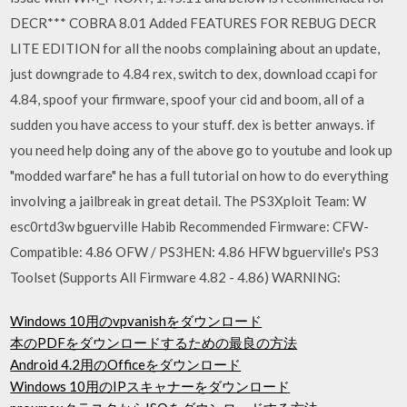
DECR*** COBRA 8.01 Added FEATURES FOR REBUG DECR
LITE EDITION for all the noobs complaining about an update,
just downgrade to 4.84 rex, switch to dex, download ccapi for
4.84, spoof your firmware, spoof your cid and boom, all of a
sudden you have access to your stuff. dex is better anways. if
you need help doing any of the above go to youtube and look up
"modded warfare" he has a full tutorial on how to do everything
involving a jailbreak in great detail. The PS3Xploit Team: W
esc0rtd3w bguerville Habib Recommended Firmware: CFW-
Compatible: 4.86 OFW / PS3HEN: 4.86 HFW bguerville's PS3
Toolset (Supports All Firmware 4.82 - 4.86) WARNING:
Windows 10用のvpvanishをダウンロード
本のPDFをダウンロードするための最良の方法
Android 4.2用のOfficeをダウンロード
Windows 10用のIPスキャナーをダウンロード