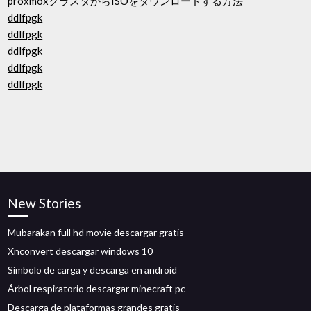
proxmoxクラスタからISOをダウンロードする方法
ddlfpgk
ddlfpgk
ddlfpgk
ddlfpgk
ddlfpgk
New Stories
Mubarakan full hd movie descargar gratis
Xnconvert descargar windows 10
Símbolo de carga y descarga en android
Árbol respiratorio descargar minecraft pc
Descarga de plataformas grandes gratis