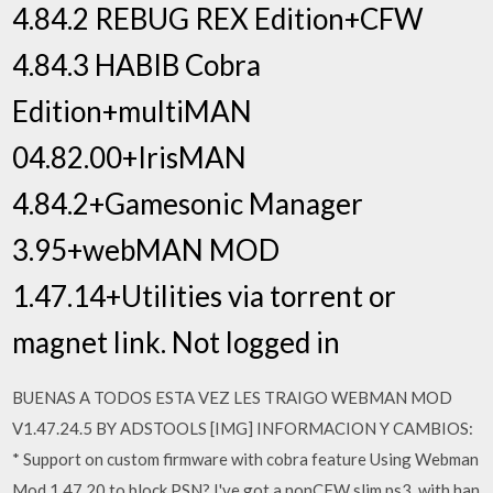
4.84.2 REBUG REX Edition+CFW
4.84.3 HABIB Cobra
Edition+multiMAN
04.82.00+IrisMAN
4.84.2+Gamesonic Manager
3.95+webMAN MOD
1.47.14+Utilities via torrent or
magnet link. Not logged in
BUENAS A TODOS ESTA VEZ LES TRAIGO WEBMAN MOD
V1.47.24.5 BY ADSTOOLS [IMG] INFORMACION Y CAMBIOS:
* Support on custom firmware with cobra feature Using Webman
Mod 1.47.20 to block PSN? I've got a nonCFW slim ps3, with han