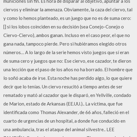
municiones sin fin. Es hora de disparar al objetivo, apuntar a los
ciervos y eliminar la amenaza. Obviamente, la caza del ciervo, tal
y como lo hemos planteado, es un juego que no es de suma cero:
[] si los lobos coinciden en su decisión (sea Conejo-Conejo o
Ciervo-Ciervo), ambos ganan. Incluso en el caso peor, el que no
gana nada, tampoco pierde. Pero si hubiéramos elegido otros
números… A lo largo de la serie hemos visto juegos que sí eran
de suma cero y juegos que no: Ese ciervo, ese cazador, te dieron
una lección que el paso de los años no ha borrado. El hombre que
lo soñó acaba de irse. Esta noche has perdido algo, lo que quiere
decir que lo tenías. Un ciervo resucitó a tiempo antes de ser
rematado y mató al cazador que le disparó, en Yellville, condado
de Marion, estado de Arkansas (EE.UU.).. La víctima, que fue
identificada como Thomas Alexander, de 66 años, falleció en el
cuarto de urgencias de un hospital, a donde fue conducido en
una ambulancia, tras el ataque del animal silvestre.. LEE