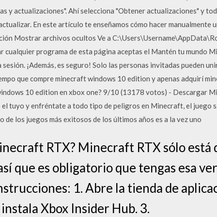
s y actualizaciones". Ahí selecciona "Obtener actualizaciones" y tod
n actualizar. En este artículo te enseñamos cómo hacer manualmente u
opción Mostrar archivos ocultos Ve a C:\Users\Username\AppData\R
r cualquier programa de esta página aceptas el Mantén tu mundo Min
la sesión. ¡Además, es seguro! Solo las personas invitadas pueden uni
tiempo que compre minecraft windows 10 edition y apenas adquirí min
 windows 10 edition en xbox one? 9/10 (13178 votos) - Descargar Mi
 el tuyo y enfréntate a todo tipo de peligros en Minecraft, el juego
o de los juegos más exitosos de los últimos años es a la vez uno
necraft RTX? Minecraft RTX sólo está d
 que es obligatorio que tengas esa versi
instrucciones: 1. Abre la tienda de apli
 instala Xbox Insider Hub. 3.