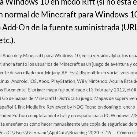
a Windows 10 en modo Rift (si no está e
ón normal de Minecraft para Windows 10
 Add-On de la fuente suministrada (URL
tc.).
 Android y Minecraft para Windows 10, en su versión alpha, los usu
cir, ahora tanto los usuarios de Minecraft es un juego de aventura y 
nte desarrollado por Mojang AB. Está disponible en varias version
nux, Android, iOS, Xbox, PlayStation, Wii y Nintendo. Aquí la lista 
s libremente. El primer mapa fue publicado el 3 February 2012, el ú
 3 Gb de mapas de Minecraft! Disfruta tu juego. Mapas de superviv
español 1 link Mediafire Reviewed by NDG Tecno on domingo, enero 1
ded Edition completamente full y en español para PC Windows 7/8.1
 te enseñamos cómo hacer manualmente una copia de seguridad de tu
 Ve a C:\Users\Username\AppData\Roaming 2020-7-16 · Cómo reinst