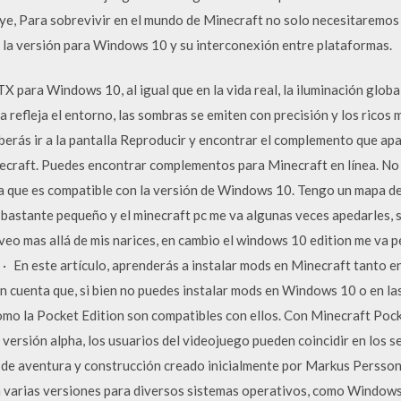
e, Para sobrevivir en el mundo de Minecraft no solo necesitaremos
e la versión para Windows 10 y su interconexión entre plataformas.
ara Windows 10, al igual que en la vida real, la iluminación global 
 refleja el entorno, las sombras se emiten con precisión y los ricos 
berás ir a la pantalla Reproducir y encontrar el complemento que ap
raft. Puedes encontrar complementos para Minecraft en línea. No f
 que es compatible con la versión de Windows 10. Tengo un mapa de
 bastante pequeño y el minecraft pc me va algunas veces apedarles, 
 veo mas allá de mis narices, en cambio el windows 10 edition me va 
 En este artículo, aprenderás a instalar mods en Minecraft tanto e
n cuenta que, si bien no puedes instalar mods en Windows 10 o en la
como la Pocket Edition son compatibles con ellos. Con Minecraft Poc
ersión alpha, los usuarios del videojuego pueden coincidir en los se
 de aventura y construcción creado inicialmente por Markus Persson
 varias versiones para diversos sistemas operativos, como Windows,