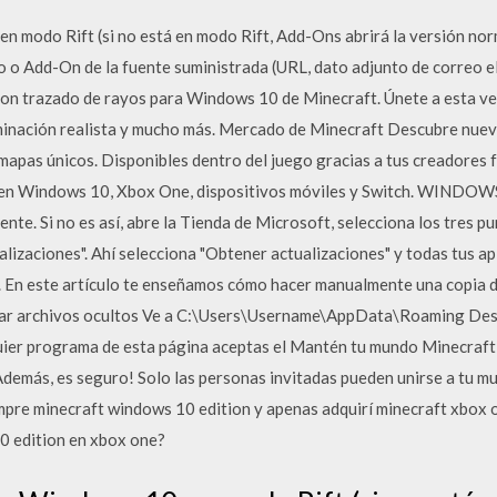
n modo Rift (si no está en modo Rift, Add-Ons abrirá la versión n
 o Add-On de la fuente suministrada (URL, dato adjunto de correo ele
on trazado de rayos para Windows 10 de Minecraft. Únete a esta ve
uminación realista y mucho más. Mercado de Minecraft Descubre nuev
mapas únicos. Disponibles dentro del juego gracias a tus creadores 
 en Windows 10, Xbox One, dispositivos móviles y Switch. WINDOW
nte. Si no es así, abre la Tienda de Microsoft, selecciona los tres p
lizaciones". Ahí selecciona "Obtener actualizaciones" y todas tus apl
r. En este artículo te enseñamos cómo hacer manualmente una copia 
rar archivos ocultos Ve a C:\Users\Username\AppData\Roaming Des
ier programa de esta página aceptas el Mantén tu mundo Minecraft e
¡Además, es seguro! Solo las personas invitadas pueden unirse a tu m
mpre minecraft windows 10 edition y apenas adquirí minecraft xbox o
0 edition en xbox one?