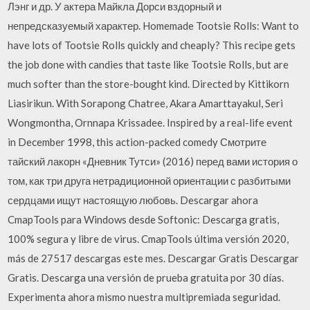
Лэнг и др. У актера Майкла Дорси вздорный и
непредсказуемый характер. Homemade Tootsie Rolls: Want to
have lots of Tootsie Rolls quickly and cheaply? This recipe gets
the job done with candies that taste like Tootsie Rolls, but are
much softer than the store-bought kind. Directed by Kittikorn
Liasirikun. With Sorapong Chatree, Akara Amarttayakul, Seri
Wongmontha, Ornnapa Krissadee. Inspired by a real-life event
in December 1998, this action-packed comedy Смотрите
тайский лакорн «Дневник Тутси» (2016) перед вами история о
том, как три друга нетрадиционной ориентации с разбитыми
сердцами ищут настоящую любовь. Descargar ahora
CmapTools para Windows desde Softonic: Descarga gratis,
100% segura y libre de virus. CmapTools última versión 2020,
más de 27517 descargas este mes. Descargar Gratis Descargar
Gratis. Descarga una versión de prueba gratuita por 30 días.
Experimenta ahora mismo nuestra multipremiada seguridad.