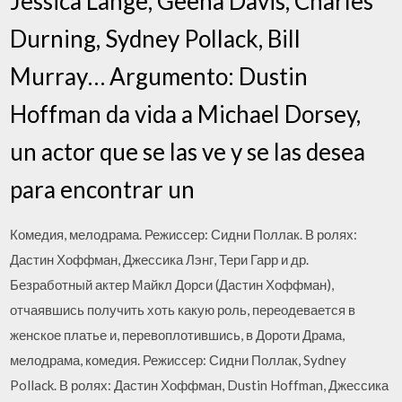
Jessica Lange, Geena Davis, Charles
Durning, Sydney Pollack, Bill
Murray… Argumento: Dustin
Hoffman da vida a Michael Dorsey,
un actor que se las ve y se las desea
para encontrar un
Комедия, мелодрама. Режиссер: Сидни Поллак. В ролях:
Дастин Хоффман, Джессика Лэнг, Тери Гарр и др.
Безработный актер Майкл Дорси (Дастин Хоффман),
отчаявшись получить хоть какую роль, переодевается в
женское платье и, перевоплотившись, в Дороти Драма,
мелодрама, комедия. Режиссер: Сидни Поллак, Sydney
Pollack. В ролях: Дастин Хоффман, Dustin Hoffman, Джессика