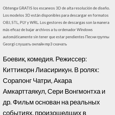
Obtenga GRATIS los escaneos 3D de alta resolución de diseño.
Los modelos 3D están disponibles para descargar en formatos
OBJ, STL, PLY y WRL. Los gestores de descargas son la manera
más eficaz de bajar archivos a tu ordenador Windows
automáticamente sin tener que estar pendientes Песни группы
Georgi слушать онлайн mp3 скачать
Боевик, комедия. Режиссер:
Киттикорн Лиасирикун. В ролях:
Сорапонг Чатри, Акара
Амкарттаякул, Сери Вонгмонтха и
др. Фильм основан на реальных
событиях, произошедших в