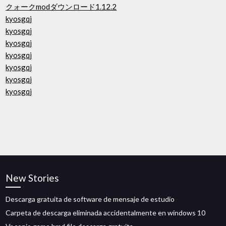
クォークmodダウンロード1.12.2
kyosgqj
kyosgqj
kyosgqj
kyosgqj
kyosgqj
kyosgqj
kyosgqj
New Stories
Descarga gratuita de software de mensaje de estudio
Carpeta de descarga eliminada accidentalmente en windows 10