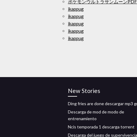
ポケモンウルトラサンムーンPD
ikappug
ikappug
ikappug
ikappug
ikappug
New Stories
Ding fries are done descargar mp3 g
Descarga de mod de modo de
entrenamiento
Ncis temporada 1 descarga torrent
Descarga del juego de supervivenci