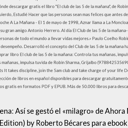
nde descargar gratis el libro "El club de las 5 de la mañana", de Rob
ierdo, Estudié Hacer que las personas sean mas felices que antes de
oche A La Mañana - El 1 de mayo de 1998, Aznar llama a La Moncloa
su gran amigo Antonio Herrero. Al día El Club de las 5 de la mañana
rsonas de todo el mundo a llevar vidas mejores.» Paulo Coelho Robi
 desempeño. Desarrolló el concepto del Club de las 5 de la mañana h
ar libro El club de las 5 de la mañana: Controla tus mañanas, impuls
tus mañanas, impulsa tuvida de Robin Sharma, Grijalbo (97884253569
s It takes discipline, join the 5am club and take charge of your lif
ección de libros en español disponibles para descargar gratuitamen
os gratis en formatos PDF y EPUB. Más de 50.000 libros para descarg
ena: Así se gestó el «milagro» de Ahora
 Edition) by Roberto Bécares para ebook 