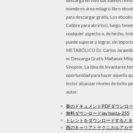
descarga en vivo sus sueños revis
miembros área milagro libro ebook
para descargar gratis. Los ebook
Calibre para abrirlos), luego ten
cualquier aspecto o, de hecho, tod
puede superar y lograr, sin impor
METABÓLICO Dr. Carlos Jaramillo E
m. Descarga Gratis Mañanas Milagr
Sinopsis: La idea de levantarse te
oportunidad para hacer aquello qu
lector alcanzar niveles de éxito 
autor.
春のドキュメントPDFダウンロ
無料ダウンロードjav hunta-255
トレントをダウンロードするとき
西のキャリアとテクニカルアカデミーダ