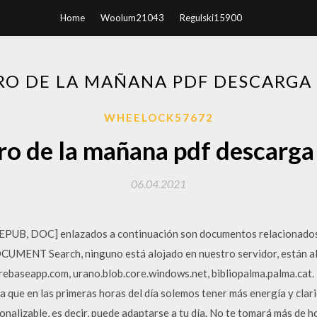
Home
Woolum21043
Regulski15900
RO DE LA MAÑANA PDF DESCARGA
WHEELOCK57672
ro de la mañana pdf descarga
06.04.2021
PUB, DOC] enlazados a continuación son documentos relacionados a
ENT Search, ninguno está alojado en nuestro servidor, están aloj
irebaseapp.com, urano.blob.core.windows.net, bibliopalma.palma.cat.
a que en las primeras horas del día solemos tener más energía y clari
lizable, es decir, puede adaptarse a tu día. No te tomará más de ho