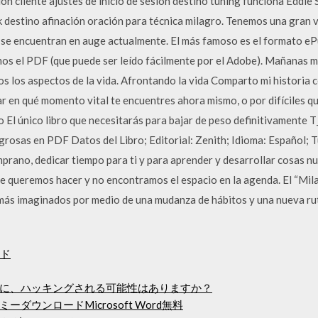
ión cliente ajustes de inicio de sesión destino tuning funciona Eddi
 destino afinación oración para técnica milagro. Tenemos una gran v
s se encuentran en auge actualmente. El más famoso es el formato 
emos el PDF (que puede ser leído fácilmente por el Adobe). Mañanas 
os los aspectos de la vida. Afrontando la vida Comparto mi historia 
tar en qué momento vital te encuentres ahora mismo, o por difíciles
l único libro que necesitarás para bajar de peso definitivamente T_
osas en PDF Datos del Libro; Editorial: Zenith; Idioma: Español; T
mprano, dedicar tiempo para ti y para aprender y desarrollar cosas n
e queremos hacer y no encontramos el espacio en la agenda. El “Mila
jamás imaginados por medio de una mudanza de hábitos y una nueva ru
ード
に、ハッキングされる可能性はありますか？
ウンロードMicrosoft Word無料