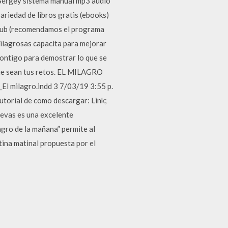
e Sergey sistema manual mp3 audio
ariedad de libros gratis (ebooks)
ePub (recomendamos el programa
milagrosas capacita para mejorar
contigo para demostrar lo que se
 que sean tus retos. EL MILAGRO
El milagro.indd 3 7/03/19 3:55 p.
utorial de como descargar: Link;
uevas es una excelente
gro de la mañana” permite al
tina matinal propuesta por el