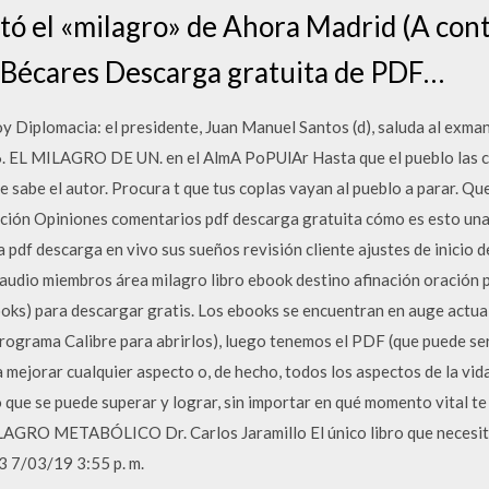
tó el «milagro» de Ahora Madrid (A cont
o Bécares Descarga gratuita de PDF…
oy Diplomacia: el presidente, Juan Manuel Santos (d), saluda al exma
16. EL MILAGRO DE UN. en el AlmA PoPUlAr Hasta que el pueblo las can
e sabe el autor. Procura t que tus coplas vayan al pueblo a parar. Que
ión Opiniones comentarios pdf descarga gratuita cómo es esto una
 pdf descarga en vivo sus sueños revisión cliente ajustes de inicio 
udio miembros área milagro libro ebook destino afinación oración 
books) para descargar gratis. Los ebooks se encuentran en auge actua
grama Calibre para abrirlos), luego tenemos el PDF (que puede ser 
mejorar cualquier aspecto o, de hecho, todos los aspectos de la vid
 que se puede superar y lograr, sin importar en qué momento vital t
MILAGRO METABÓLICO Dr. Carlos Jaramillo El único libro que necesit
3 7/03/19 3:55 p. m.