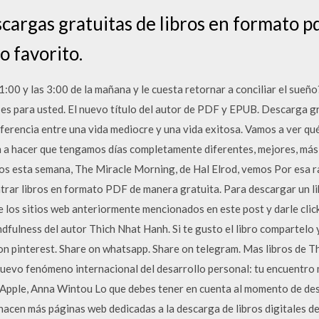
cargas gratuitas de libros en formato pd
o favorito.
1:00 y las 3:00 de la mañana y le cuesta retornar a conciliar el sueñ
l es para usted. El nuevo título del autor de PDF y EPUB. Descarga g
iferencia entre una vida mediocre y una vida exitosa. Vamos a ver q
van a hacer que tengamos días completamente diferentes, mejores, más
mos esta semana, The Miracle Morning, de Hal Elrod, vemos Por esa
rar libros en formato PDF de manera gratuita. Para descargar un l
 los sitios web anteriormente mencionados en este post y darle click
ndfulness del autor Thich Nhat Hanh. Si te gusto el libro compartelo
on pinterest. Share on whatsapp. Share on telegram. Mas libros de Th
nuevo fenómeno internacional del desarrollo personal: tu encuentro 
 Apple, Anna Wintou Lo que debes tener en cuenta al momento de des
nacen más páginas web dedicadas a la descarga de libros digitales de 