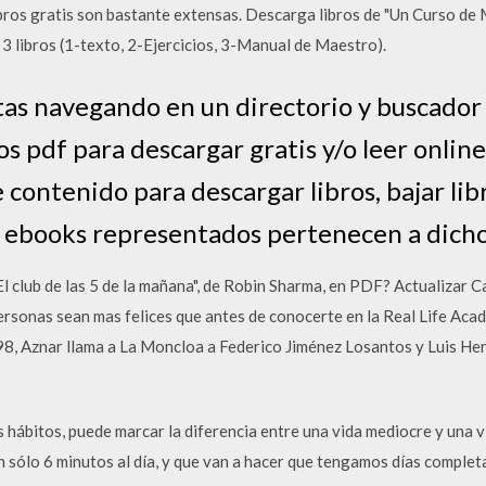
ros gratis son bastante extensas. Descarga libros de "Un Curso de 
3 libros (1-texto, 2-Ejercicios, 3-Manual de Maestro).
tas navegando en un directorio y buscador
s pdf para descargar gratis y/o leer onlin
 contenido para descargar libros, bajar libr
s y ebooks representados pertenecen a dicho
El club de las 5 de la mañana", de Robin Sharma, en PDF? Actualizar 
personas sean mas felices que antes de conocerte en la Real Life Ac
8, Aznar llama a La Moncloa a Federico Jiménez Losantos y Luis He
 hábitos, puede marcar la diferencia entre una vida mediocre y una v
 sólo 6 minutos al día, y que van a hacer que tengamos días complet