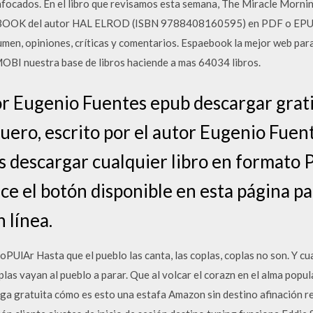
nfocados. En el libro que revisamos esta semana, The Miracle Morni
OK del autor HAL ELROD (ISBN 9788408160595) en PDF o EPU
esumen, opiniones, críticas y comentarios. Espaebook la mejor web par
BI nuestra base de libros haciende a mas 64034 libros.
 Eugenio Fuentes epub descargar grati
muero, escrito por el autor Eugenio Fue
s descargar cualquier libro en formato
ice el botón disponible en esta página p
 línea.
lAr Hasta que el pueblo las canta, las coplas, coplas no son. Y cua
oplas vayan al pueblo a parar. Que al volcar el corazn en el alma po
a gratuita cómo es esto una estafa Amazon sin destino afinación r