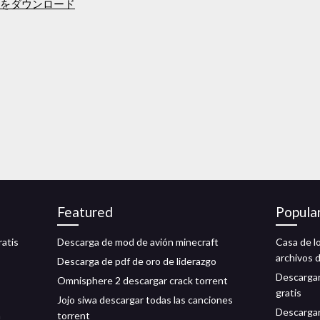
Fをダウンロード
Featured
Popula
ratis
Descarga de mod de avión minecraft
Casa de l
archivos 
Descarga de pdf de oro de liderazgo
Descargar 
Omnisphere 2 descargar crack torrent
gratis
Jojo siwa descargar todas las canciones
Descargar
a
torrent