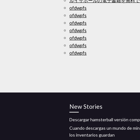
ルイザホールの電子書籍を無料で
ofdwpfs
ofdwpfs
ofdwpfs
ofdwpfs
ofdwpfs
ofdwpfs
ofdwpfs
New Stories
Descargar hamsterball versión comp
Cuando descargas un mundo de mine
los inventarios guardan