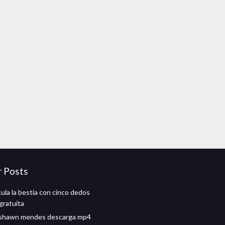
r Posts
ula la bestia con cinco dedos
gratuita
 shawn mendes descarga mp4