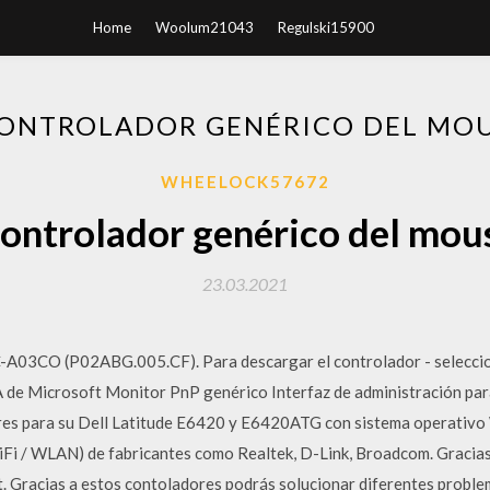
Home
Woolum21043
Regulski15900
CONTROLADOR GENÉRICO DEL MO
WHEELOCK57672
controlador genérico del mo
23.03.2021
O (P02ABG.005.CF). Para descargar el controlador - seleccione u
 de Microsoft Monitor PnP genérico Interfaz de administración p
ores para su Dell Latitude E6420 y E6420ATG con sistema operativ
WiFi / WLAN) de fabricantes como Realtek, D-Link, Broadcom. Gracias
t. Gracias a estos contoladores podrás solucionar diferentes proble