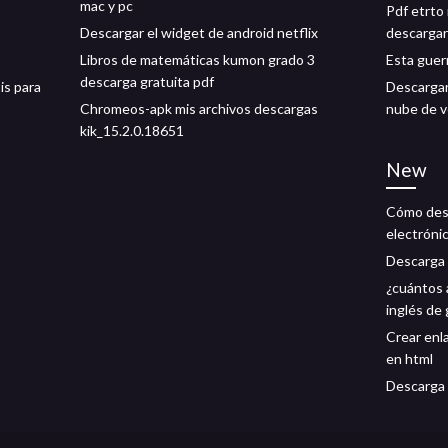
mac y pc
Pdf etrto
Descargar el widget de android netflix
descargar
Libros de matemáticas kumon grado 3
Esta guer
descarga gratuita pdf
is para
Descargar 
Chromeos-apk mis archivos descargas
nube de v
kik_15.2.0.18651
New
Cómo desc
electróni
Descarga 
¿cuántos 
inglés de
Crear enl
en html
Descarga 