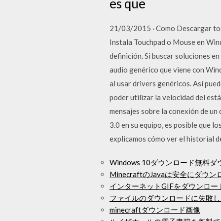
es que
21/03/2015 · Como Descargar todo
Instala Touchpad o Mouse en Win
definición. Si buscar soluciones e
audio genérico que viene con Wind
al usar drivers genéricos. Así pue
poder utilizar la velocidad del est
mensajes sobre la conexión de un 
3.0 en su equipo, es posible que 
explicamos cómo ver el historial 
Windows 10ダウンロード無
MinecraftのJavaは安全にダ
インターネットGIFをダウンロー
ファイルのダウンロードに失敗しました。 op
minecraftダウンロード画像