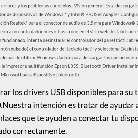
 errores y los problemas conocidos.. Visión general. Esta descarga i
or de dispositivos de Windows * y Intel® PROSet Adapter Configurati
nición Realtek* para el conector de audio de 3,5 mm para Windows® 1
ra un controlador nuevo, busca uno en el sitio web del fabricante d
 funcionado, intenta desinstalar el controlador del panel táctil: abre
antén pulsado) el controlador del teclado táctil y selecciona Desins
 además de utilizar Windows Update para descargar los que no estén
a la impresora multifunción Epson L355. Bluetooth Driver Installer 
 Microsoft para dispositivos bluetooth.
ar los drivers USB disponibles para su t
uestra intención es tratar de ayudar 
nlaces que te ayuden a conectar tu dispo
tado correctamente.