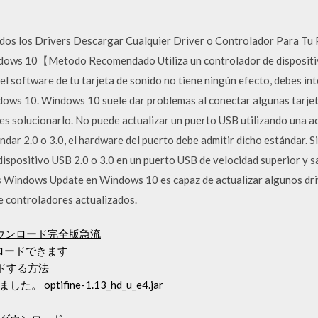
s los Drivers Descargar Cualquier Driver o Controlador Para Tu P
dows 10【Metodo Recomendado Utiliza un controlador de dispositivo
n el software de tu tarjeta de sonido no tiene ningún efecto, debes in
ows 10. Windows 10 suele dar problemas al conectar algunas tarjet
des solucionarlo. No puede actualizar un puerto USB utilizando una a
ándar 2.0 o 3.0, el hardware del puerto debe admitir dicho estándar. 
dispositivo USB 2.0 o 3.0 en un puerto USB de velocidad superior y 
los Windows Update en Windows 10 es capaz de actualizar algunos dr
de controladores actualizados.
料ダウンロード完全版急流
ウンロードできます
ドする方法
tifine-1.13_hd_u_e4.jar