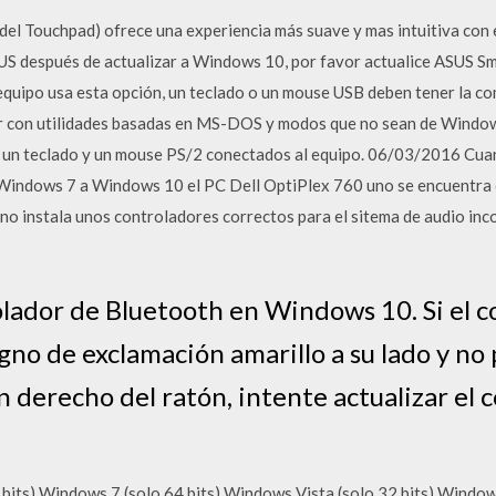
el Touchpad) ofrece una experiencia más suave y mas intuitiva con e
US después de actualizar a Windows 10, por favor actualice ASUS Sma
quipo usa esta opción, un teclado o un mouse USB deben tener la c
ar con utilidades basadas en MS-DOS y modos que no sean de Windows
a un teclado y un mouse PS/2 conectados al equipo. 06/03/2016 Cua
Windows 7 a Windows 10 el PC Dell OptiPlex 760 uno se encuentra c
O no instala unos controladores correctos para el sitema de audio in
ador de Bluetooth en Windows 10. Si el c
gno de exclamación amarillo a su lado y no 
ón derecho del ratón, intente actualizar el 
bits) Windows 7 (solo 64 bits) Windows Vista (solo 32 bits) Window