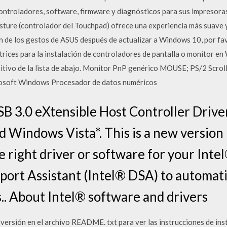
controladores, software, firmware y diagnósticos para sus impresor
sture (controlador del Touchpad) ofrece una experiencia más suave y
ón de los gestos de ASUS después de actualizar a Windows 10, por f
ectrices para la instalación de controladores de pantalla o monitor e
sitivo de la lista de abajo. Monitor PnP genérico MOUSE; PS/2 Scrol
rosoft Windows Procesador de datos numéricos
B 3.0 eXtensible Host Controller Driver
Windows Vista*. This is a new version r
the right driver or software for your Int
port Assistant (Intel® DSA) to automati
.. About Intel® software and drivers
 versión en el archivo README. txt para ver las instrucciones de ins