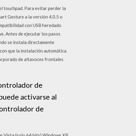
l touchpad. Para evitar perder la
rt Gesture a la versión 4.0.5 o
ompatibilidad con USB heredado
. Antes de ejecutar los pasos
ndo se instala directamente
on que la instalación automática
corporado de altavoces frontales
ontrolador de
puede activarse al
controlador de
s Vista (solo 64 bits) Windows XP