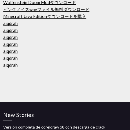
Wolfenstein Doom Modダウンロード
ピンクノイズwavファイル無料ダウンロード
Minecraft Java Editionダウンロードを購入
aiqdrah
aiqdrah
aiqdrah
aiqdrah
aiqdrah
aiqdrah
aiqdrah
New Stories
Versión completa de coreldraw x8 con descarga de crack