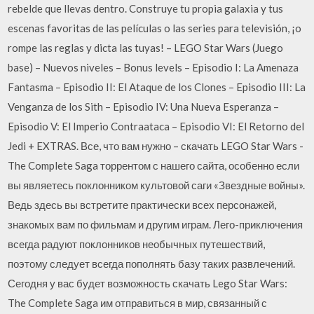
rebelde que llevas dentro. Construye tu propia galaxia y tus
escenas favoritas de las películas o las series para televisión, ¡o
rompe las reglas y dicta las tuyas! – LEGO Star Wars (Juego
base) – Nuevos niveles – Bonus levels – Episodio I: La Amenaza
Fantasma – Episodio II: El Ataque de los Clones – Episodio III: La
Venganza de los Sith – Episodio IV: Una Nueva Esperanza –
Episodio V: El Imperio Contraataca – Episodio VI: El Retorno del
Jedi + EXTRAS. Все, что вам нужно – скачать LEGO Star Wars -
The Complete Saga торрентом с нашего сайта, особенно если
вы являетесь поклонником культовой саги «Звездные войны».
Ведь здесь вы встретите практически всех персонажей,
знакомых вам по фильмам и другим играм. Лего-приключения
всегда радуют поклонников необычных путешествий,
поэтому следует всегда пополнять базу таких развлечений.
Сегодня у вас будет возможность скачать Lego Star Wars:
The Complete Saga им отправиться в мир, связанный с