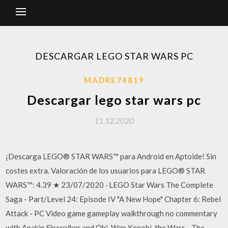
DESCARGAR LEGO STAR WARS PC
MADRE74819
Descargar lego star wars pc
11.12.2020
¡Descarga LEGO® STAR WARS™ para Android en Aptoide! Sin
costes extra. Valoración de los usuarios para LEGO® STAR
WARS™: 4.39 ★ 23/07/2020 · LEGO Star Wars The Complete
Saga - Part/Level 24: Episode IV "A New Hope" Chapter 6: Rebel
Attack - PC Video game gameplay walkthrough no commentary
with Anakin Skywalker and Obi-Wan Kenobi, the Wars - The