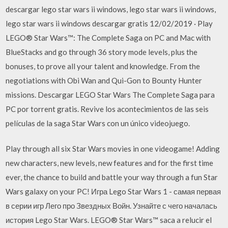
descargar lego star wars ii windows, lego star wars ii windows,
lego star wars ii windows descargar gratis 12/02/2019 · Play
LEGO® Star Wars™: The Complete Saga on PC and Mac with
BlueStacks and go through 36 story mode levels, plus the
bonuses, to prove all your talent and knowledge. From the
negotiations with Obi Wan and Qui-Gon to Bounty Hunter
missions. Descargar LEGO Star Wars The Complete Saga para
PC por torrent gratis. Revive los acontecimientos de las seis
películas de la saga Star Wars con un único videojuego.
Play through all six Star Wars movies in one videogame! Adding
new characters, new levels, new features and for the first time
ever, the chance to build and battle your way through a fun Star
Wars galaxy on your PC! Игра Lego Star Wars 1 - самая первая
в серии игр Лего про Звездных Войн. Узнайте с чего началась
история Lego Star Wars. LEGO® Star Wars™ saca a relucir el