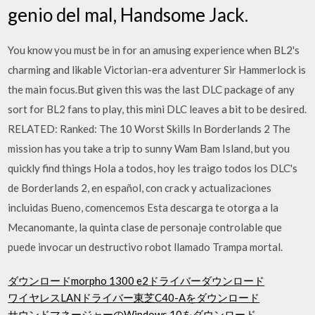
genio del mal, Handsome Jack.
You know you must be in for an amusing experience when BL2's
charming and likable Victorian-era adventurer Sir Hammerlock is
the main focus.But given this was the last DLC package of any
sort for BL2 fans to play, this mini DLC leaves a bit to be desired.
RELATED: Ranked: The 10 Worst Skills In Borderlands 2 The
mission has you take a trip to sunny Wam Bam Island, but you
quickly find things Hola a todos, hoy les traigo todos los DLC's
de Borderlands 2, en español, con crack y actualizaciones
incluidas Bueno, comencemos Esta descarga te otorga a la
Mecanomante, la quinta clase de personaje controlable que
puede invocar un destructivo robot llamado Trampa mortal.
ダウンロードmorpho 1300 e2ドライバーダウンロード
ワイヤレスLANドライバー東芝C40-Aをダウンロード
サウンドマネージャーのWindows 10をダウンロード