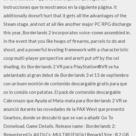
instrucciones que te mostramos en la siguiente página. It
additionally doesn't hurt that it gets all the advantages of the
Steam stage, and not at all like another major PC RPG discharge
this year, Borderlands 2 incorporates voice-comm assembled in.
In the event that you like heaps of firearms, parcels to do and
shoot, and a powerful leveling framework with a characteristic
coop multi-player perspective and aren't put off by the cel
shading, its Borderlands 2 VR para PlayStation®VR se ha
adelantado al gran debut de Borderlands 3 el 13 de septiembre
con un buen montón de contenido descargable gratis para que
os lo comáis con patatas. El pack de contenido descargable
Cabronazo que Ayuda al Mata-mata para Borderlands 2 VR se
anunció durante las novedades de la PAX West que presentó
Gearbox, donde se descubrió que se van a añadir Go To
Donwload. Game Details. Release name : Borderlands 2:
Remastered (+ All DLCs, MULTi8) [FitGirl Repack] Size : 8.2 GB