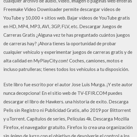
cualquier archivo de audio, vídeo, imagen o páginas web enteras
Freemake Video Downloader permite descargar vídeos de
YouTube y 10,000 + sitios web. Bajar vídeos de YouTube gratis
en HD, MP4, MP3, AVI, 3GP, FLV, etc. Descargar Juegos de
Carreras Gratis ¿Alguna vez te has preguntado cuántos juegos
de carreras hay? ¡Ahora tienes la oportunidad de probar
cualquier vehículo y experimentar juegos de carreras gratis y de
alta calidad en MyPlayCity.com! Coches, camiones, motos e
incluso patrulleras; tienes todos los vehículos a tu disposición.
Este libro fue escrito por el autor Jose Luis Murga. ¡Y este autor
nunca decepciona! En el sitio web de TV-EFIR.COM puedes
descargar el libro de Hawkers. una historia de exito. Descarga
Pelis sin Registro ni Publicidad Gratis, año 2019 por Bittorrent
y uTorrent. Capítulos de series, Películas 4k. Descarga Mozilla
Firefox, el navegador gratuito. Firefox lo crea una organización
sin ánimo de lucro con el objetivo de devolverle el control a los