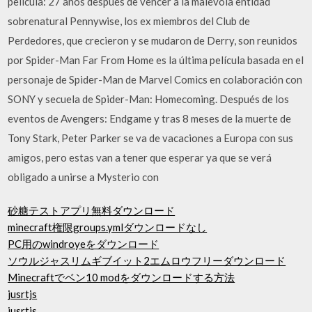
película: 27 años después de vencer a la malévola entidad
sobrenatural Pennywise, los ex miembros del Club de
Perdedores, que crecieron y se mudaron de Derry, son reunidos
por Spider-Man Far From Home es la última película basada en el
personaje de Spider-Man de Marvel Comics en colaboración con
SONY y secuela de Spider-Man: Homecoming. Después de los
eventos de Avengers: Endgame y tras 8 meses de la muerte de
Tony Stark, Peter Parker se va de vacaciones a Europa con sus
amigos, pero estas van a tener que esperar ya que se verá
obligado a unirse a Mysterio con
砂糖テストアプリ無料ダウンロード
minecraft権限groups.ymlダウンロードなし
PC用のwindroyeをダウンロード
ソウルジャスリムギブイット2エムロウフリーダウンロード
Minecraftでベン10 modをダウンロードする方法
jusrtjs
jusrtjs