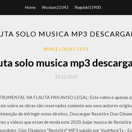
Home
Woolum21043
Regulski15900
UTA SOLO MUSICA MP3 DESCARGA
WHEELOCK57672
uta solo musica mp3 descarga
10.12.2020
UMENTAL NA FLAUTA PAN AVISO LEGAL: Este vídeo é apenas para
orais sobre as obras são reservados somente aos seus autores origin
intenção de infringir estes direitos. Descargar Resistire Duo Dina
ones y videos que estan de moda este 2020, bajar musica de Resistir
sponibles; Dúo Dinámico "Resistiré" MP3 subido por YouMoreTv - E