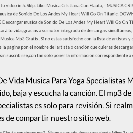
ip to video in 5. Skip. Like. Musica Cristiana Con Flauta, - MUSICA 
r musica de Sonido De Los Andes My Heart Will Go On Titanic. D
 Descargar musica de Sonido De Los Andes My Heart Will Go On Tita
itará tu vida, gracias a su motor integrado de descargas simultáneas,
Musica Mp3 Gratis . Si no estas satisfecho con la lista de artistas 
e la pagina pon el nombre del artista o canción que quieras descargar
 sin suscribirse,con tan solo poner la información correspondiente 
e Vida Musica Para Yoga Specialistas M
ápido, baja y escucha la canción. El mp3 d
cialistas es solo para revisión. Si real
es de compartir nuestro sitio web.
c Flauta canciones mp3. Álbum se puede descargar desde Mimp3 y esc