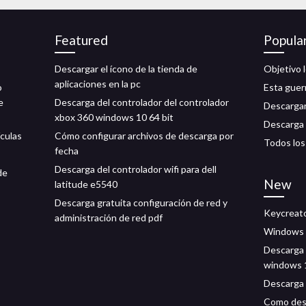
Featured
Popula
Descargar el ícono de la tienda de
Objetivo 
aplicaciones en la pc
o
Esta guer
e
Descarga del controlador del controlador
Descargar
xbox 360 windows 10 64 bit
Descarga 
ículas
Cómo configurar archivos de descarga por
Todos los
fecha
Descarga del controlador wifi para dell
de
New
latitude e5540
Descarga gratuita configuración de red y
Keycreato
administración de red pdf
Windows 1
Descarga 
windows 
Descarga 
Como desc