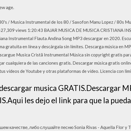
ew age.
s / Musica Instrumental de los 80 / Saxofon Manu Lopez / 80s Musi
25,427,309 views 1:20:43 BAJAR MUSICA DE MUSICA CRISTIANA
a Instrumental Flauta Andina Song MP3 descargar en 2020. Escuch
a gratuita en línea y descárgala sin límites. Descarga música en MP3
rgue Musica Cristã Instrumental Música sin copyright gratis para
gar cualquiera de las canciones gratis. Descargar música gratis onl
 tus vídeos de Youtube y otras plataformas de vídeo. Licencia con lim
descargar musica GRATIS.Descargar MP
.Aqui les dejo el link para que la pueda
шем качестве, либо слушайте песню Sonia Rivas - Aquella Flor y Tu 