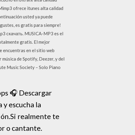
Mimp3 ofrece itunes alta calidad
ontinuación usted ya puede
ustes, es gratis para siempre!
mp3 скачать. MUSICA-MP3 es el
talmente gratis. El mejor
encuentras en el sitio web
 música de Spotify, Deezer, y del
te Music Society – Solo Piano
 ️️️️️️Descargar
a y escucha la
ión.Si realmente te
or o cantante.