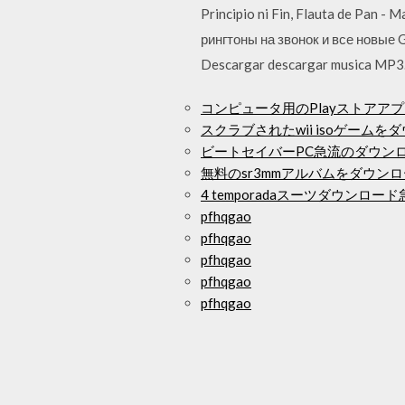
Principio ni Fin, Flauta de Pan - 
рингтоны на звонок и все новые G
Descargar descargar musica MP3
コンピュータ用のPlayストアア
スクラブされたwii isoゲーム
ビートセイバーPC急流のダウン
無料のsr3mmアルバムをダウン
4 temporadaスーツダウンロード急
pfhqgao
pfhqgao
pfhqgao
pfhqgao
pfhqgao