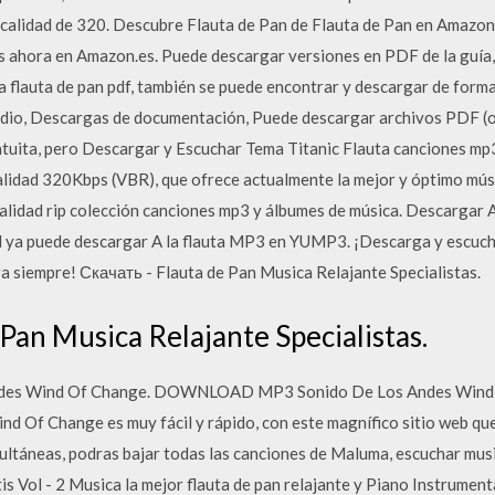
calidad de 320. Descubre Flauta de Pan de Flauta de Pan en Amazon
ahora en Amazon.es. Puede descargar versiones en PDF de la guía, 
 flauta de pan pdf, también se puede encontrar y descargar de forma 
rmedio, Descargas de documentación, Puede descargar archivos PDF 
atuita, pero Descargar y Escuchar Tema Titanic Flauta canciones m
alidad 320Kbps (VBR), que ofrece actualmente la mejor y óptimo mús
calidad rip colección canciones mp3 y álbumes de música. Descargar 
 ya puede descargar A la flauta MP3 en YUMP3. ¡Descarga y escuch
ra siempre! Скачать - Flauta de Pan Musica Relajante Specialistas.
 Pan Musica Relajante Specialistas.
 Andes Wind Of Change. DOWNLOAD MP3 Sonido De Los Andes Wind
 Of Change es muy fácil y rápido, con este magnífico sitio web que f
ultáneas, podras bajar todas las canciones de Maluma, escuchar mu
tis Vol - 2 Musica la mejor flauta de pan relajante y Piano Instrumen