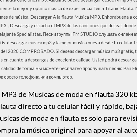
ente la mejor y óptimo música de experiencia Tema Titanic Flauta. 
umes de música. Descargar A la flauta Música MP3. Enhorabuena a c
3. ¡Descarga y escucha el MP3 de las canciones que deseas donde g
Relajante Specialistas. Песни группы FM STUDIO слушать онлайн 
is, descargar musica mp3 y la mejor musica nueva desde tu celular to
 del 2020 COMPROBADO. Si deseas descargar música mp3 gratis, te 
es en cuanto a descargas de excelente calidad. Usted podrá descargar
a calidad de forma Вы можете бесплатно прослушать песню Pan Flu
ок своего телефона или компьютер.
MP3 de Musicas de moda en flauta 320 kbps 
uta directo a tu celular fácil y rápido, baj
sicas de moda en flauta es solo para revis
ompra la música original para apoyar al aut