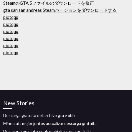
SteamのGTA 5ファイルのダウンロードを修正
gta san san andreas Steamバージョンをダウンロードする
piotqqp
piotqqp
piotqqp
piotqqp
piotqqp
piotqqp
New Stories
Descarga gratuita del archivo gta v obb
Minecraft mejor juntos actualizar descarga gratuita
Desayuno en pluto epub mobi descarga gratuita