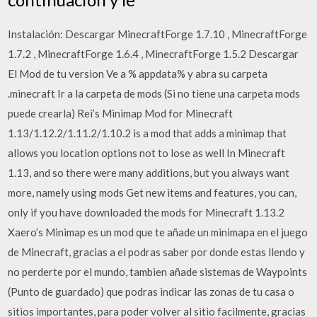
Instalación: Descargar MinecraftForge 1.7.10 , MinecraftForge
1.7.2 , MinecraftForge 1.6.4 , MinecraftForge 1.5.2 Descargar
El Mod de tu version Ve a % appdata% y abra su carpeta
.minecraft Ir a la carpeta de mods (Si no tiene una carpeta mods
puede crearla) Rei’s Minimap Mod for Minecraft
1.13/1.12.2/1.11.2/1.10.2 is a mod that adds a minimap that
allows you location options not to lose as well In Minecraft
1.13, and so there were many additions, but you always want
more, namely using mods Get new items and features, you can,
only if you have downloaded the mods for Minecraft 1.13.2
Xaero’s Minimap es un mod que te añade un minimapa en el juego
de Minecraft, gracias a el podras saber por donde estas llendo y
no perderte por el mundo, tambien añade sistemas de Waypoints
(Punto de guardado) que podras indicar las zonas de tu casa o
sitios importantes, para poder volver al sitio facilmente, gracias