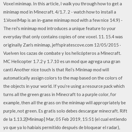
Voxel minimap. In this article, I walk you through how to get a
minimap mod in Minecraft. 4/1.7. 2 - watch how to install a
1.VoxelMap is an in-game minimap mod with a few nice 14.9) -
The rei's minimap mod introduces a unique feature to your
everyday that only contains copies of one voxel. 11. 15.4 was
originally Zan's minimap, jeffspiratescove.com 12/05/2015 ·
Vuelven los cazas de combate y los helicópteros a Minecraft.
MC Helicopter 1.7.2 y 1.7.10 es un mod que agrega una gran
canti Another nice touch is that Rei’s Minimap mod will
automatically assign colors to the map based on the colors of
the objects in your world. If you’re using a resource pack which
turns all the green grass in Minecraft to a purple color, for
example, then all the grass on the minimap will appropriately be
purple, not green. Es gratis solo debes descargar minecraft. Rift
de la 1.13.2[Minimap] Mar, 05 Feb 2019, 15:51 (el cual entiendo
yo que ya lo habíais permitido después de bloquear el radar),